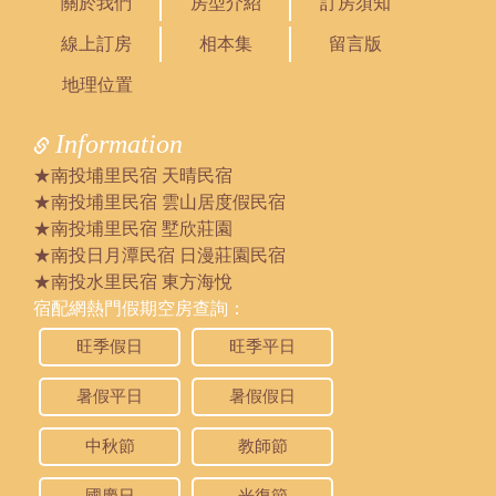
關於我們
房型介紹
訂房須知
內容：
私密留言，只有版主能看見
線上訂房
相本集
留言版
回覆：
曾小姐您好，12/7已經有其他組客人預訂了
哦，您可以參考線上訂房，都有當天的及時房
地理位置
況及房價
Information
2024/04/02 12:58:58
訪客：
洪小姐
★南投埔里民宿 天晴民宿
主題：
9/14包棟
★南投埔里民宿 雲山居度假民宿
內容：
哈囉，您好
★南投埔里民宿 墅欣莊園
預計人數20大人+18小孩(年齡約2-5歲13位+6歲
★南投日月潭民宿 日漫莊園民宿
以上5位)，請問9/14可否包棟?提供10間房間?
回覆：
您好，本館包棟說明:四人套房X4、五人套房
★南投水里民宿 東方海悅
X1，加人/加床費用另計，每晚600/人，可加至
宿配網熱門假期空房查詢：
21人
旺季假日
旺季平日
2023/12/16 02:10:33
訪客：
徐
暑假平日
暑假假日
主題：
1/20-1/21包棟
內容：
請問1/20-1/21還可以包棟嗎?
中秋節
教師節
回覆：
已經客滿了
國慶日
光復節