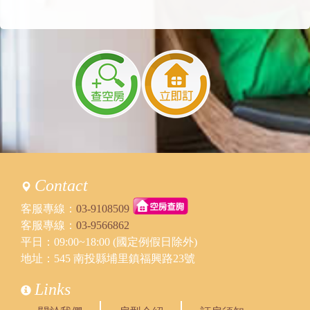
回覆：
您好，當天還可以包棟喔，假日沒有銷售散
房，只有銷售包棟，所以散房關起來這樣
2025/10/18 22:23:13
訪客：
陳
主題：
包棟
內容：
您好 我們有9位 需要5-6間房間
時間在12/27
請問這樣能包棟嗎？
謝謝
回覆：
您好，當天已經客滿了喔
2025/03/13 14:52:43
Contact
訪客：
陳先生
主題：
07/12包棟
客服專線：
03-9108509
內容：
私密留言，只有版主能看見
客服專線：
03-9566862
回覆：
您好，目前還可以包棟，當天包棟費用為
平日：09:00~18:00 (國定例假日除外)
22000元
地址：545 南投縣埔里鎮福興路23號
2024/10/29 20:45:46
Links
訪客：
曾君文
主題：
住宿詢問