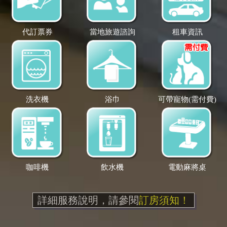
代訂票券
當地旅遊諮詢
租車資訊
洗衣機
浴巾
可帶寵物(需付費)
咖啡機
飲水機
電動麻將桌
詳細服務說明，請參閱
訂房須知！