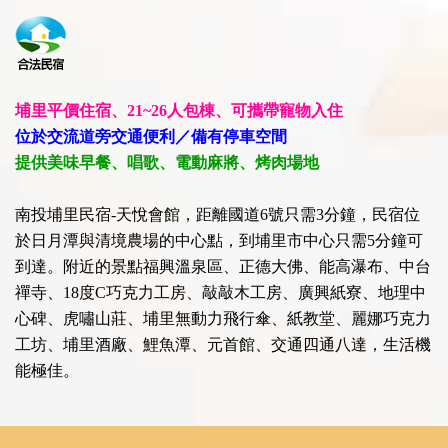
埔里平價住宿、21~26人包棟、可攜帶寵物入住
位於交流道旁交通便利／備有停車空間
提供美味早餐、唱歌、電動麻將、烤肉場地
南投埔里民宿-天悅會館，距離國道6號只需3分鐘，民宿位
於日月潭與清境農場的中心點，到埔里市中心只需5分鐘可
到達。附近的景點福興溫泉區、正德大佛、能高瀑布、中台
禪寺、18度C巧克力工房、敲敲木工房、廣興紙寮、地理中
心碑、虎嘯山莊、埔里無動力飛行傘、紙教堂、麗娜巧克力
工坊、埔里酒廠、鯉魚潭、元首館、交通四通八達，生活機
能極佳。