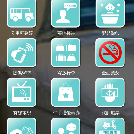
公車可到達
英語接待
嬰兒澡盆
提供WIFI
寄放行李
全面禁菸
有線電視
伴手禮優惠券
代訂船票