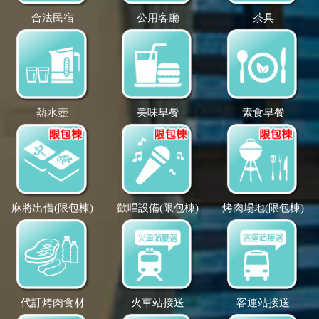
合法民宿
公用客廳
茶具
熱水壺
美味早餐
素食早餐
麻將出借(限包棟)
歡唱設備(限包棟)
烤肉場地(限包棟)
代訂烤肉食材
火車站接送
客運站接送