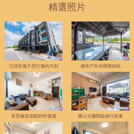
精選照片
沉浸安逸不受打擾的片刻
備有戶外休閒烤肉區
享受徹底放鬆的舒適感
暖心大廳開啟旅行故事