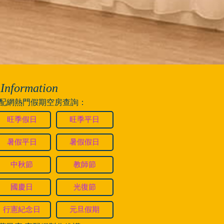
Information
配網熱門假期空房查詢：
旺季假日
旺季平日
暑假平日
暑假假日
中秋節
教師節
國慶日
光復節
行憲紀念日
元旦假期