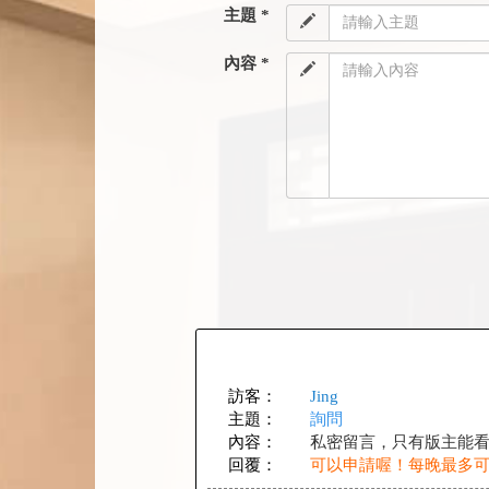
主題 *
內容 *
訪客：
Jing
主題：
詢問
內容：
私密留言，只有版主能
回覆：
可以申請喔！每晚最多