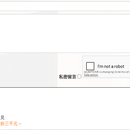
私密留言
看見
可折三千元～