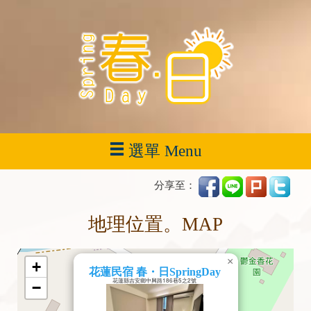
選單 Menu
分享至：
地理位置。MAP
×
+
花蓮民宿 春・日SpringDay
花蓮縣吉安鄉中興路186巷5之2號
−