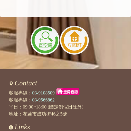
目前4/3、4、5（3晚）都還能提供包棟呦，
4/3 ：8-10人包棟8800元
4/4 ：8-10人包棟8800元
4/5 ：8-10人包棟5600元
我們在東大門夜市附近，有提供免費停車場、
也能刷國旅卡、開收據報帳使用呦～
歡迎您們預訂來花蓮玩，謝謝
2025/09/20 22:38:50
訪客：
0963537031
主題：
訂房相關
內容：
私密留言，只有版主能看見
Contact
回覆：
您好，目前依您的房間需求 可選任3房包棟共
6000元（含免費停車場），我們會提供給您：
客服專線：
03-9108509
古典玫瑰2人房、英式鄉村2人房、森林4人房
客服專線：
03-9566862
我們的2人房有：浴缸。森林4人房為：乾濕分
平日：09:00~18:00 (國定例假日除外)
離衛浴（能為您準備嬰兒澡盆+小凳子）
地址：花蓮市成功街46之5號
非常歡迎您們參考來玩呦，謝謝
Links