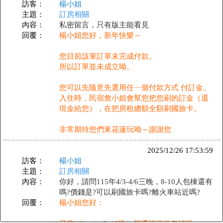
訪客：
楊小姐
主題：
訂房相關
內容：
私密留言，只有版主能看見
回覆：
楊小姐您好，新年快樂～
您目前該筆訂單未完成付款。
所以訂單並未成立呦。
您可以先隨意先選用任ㄧ個付款方式 付訂金。
入住時，民宿詹小姐會幫您把您刷的訂金（退
現金給您），在把房租總額全額刷國旅卡。
非常期待您們來花蓮玩呦～謝謝您
2025/12/26 17:53:59
訪客：
楊小姐
主題：
訂房相關
內容：
你好，請問115年4/3-4/6三晚，8-10人包棟還有
嗎?價錢是?可以刷國旅卡嗎?離火車站近嗎?
回覆：
楊小姐您好：