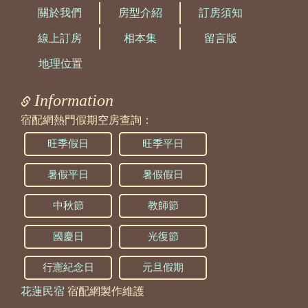
2024/10/30 20:32:43
關於我們
房型介紹
訂房須知
訪客：
黃千紋
線上訂房
相本集
留言版
主題：
8人-10人包棟
內容：
私密留言，只有版主能看見
地理位置
回覆：
您好：
透天建築，4~10人包棟，民宿共三間雙人套房
Information
及一間四人套房，依據訂房人數提供相應房
型。
宿配網熱門假期空房查詢：
2024/04/02 20:11:57
旺季假日
旺季平日
訪客：
張
主題：
住宿相關問題
暑假平日
暑假假日
內容：
你好
1.請問5/31.6/1
中秋節
教師節
8-10人要包棟
價錢是8000*2天
國慶日
光復節
所以不會有其他房客對吧
2.請問有早餐或是有提供其他東西 嗎
行憲紀念日
元旦假期
回覆：
您好：
感謝您的詢問。
花蓮民宿
宿配網製作維護
目前5/31、6/1還能包棟呦，費用為：8000*2晚