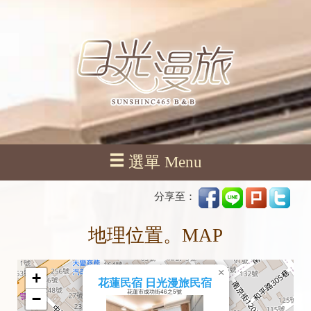
選單 Menu
分享至：
地理位置。MAP
×
+
花蓮民宿 日光漫旅民宿
花蓮市成功街46之5號
−