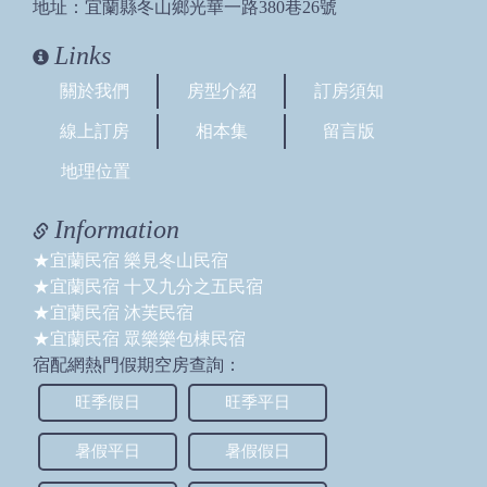
地址：宜蘭縣冬山鄉光華一路380巷26號
呢，謝謝您
回覆：
請問幾位要包棟呢
Links
2025/07/01 00:29:59
關於我們
房型介紹
訂房須知
訪客：
Robin
線上訂房
相本集
留言版
主題：
代訂烤肉費QA
內容：
如要代訂烤肉會收多少錢(16人份，有吃素的，
地理位置
可菜多)
回覆：
可以參考這個網站：https://twstay.com.tw/ilan-
Information
bbq/
★宜蘭民宿 樂見冬山民宿
2025/06/07 10:50:55
★宜蘭民宿 十又九分之五民宿
訪客：
J先生
★宜蘭民宿 沐芙民宿
主題：
訂房問題
★宜蘭民宿 眾樂樂包棟民宿
內容：
8/10-8/11還有房？
回覆：
象彎彎8/10目前沒有了喔
宿配網熱門假期空房查詢：
您有幾位要包棟呢
旺季假日
旺季平日
2025/06/07 08:59:05
暑假平日
暑假假日
訪客：
J先生
主題：
訂房問題