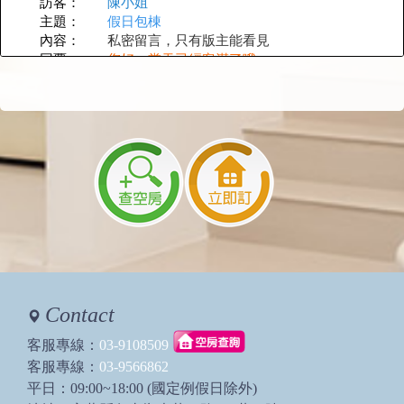
訪客：
陳小姐
主題：
假日包棟
內容：
私密留言，只有版主能看見
回覆：
您好，當天已經客滿了哦
2025/07/25 20:57:21
訪客：
許小姐
主題：
代收
內容：
您好，8/13-8/14已包棟，請問可以代收烤肉材
料嗎？8/13約下午3-5點
回覆：
可以喔
2025/07/16 10:38:57
訪客：
蔡小姐
主題：
少人包棟
內容：
私密留言，只有版主能看見
回覆：
您要詢問什麼時候呢
Contact
2025/07/08 23:42:46
客服專線：
03-9108509
訪客：
蔡小姐
客服專線：
03-9566862
主題：
平日包棟
平日：09:00~18:00 (國定例假日除外)
內容：
您好，請問暑假平日包棟人數少的話怎麼算