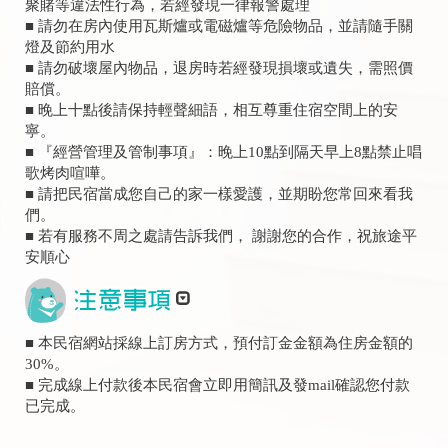
聚賭等違法性行為，若經發現一律報警處理
■ 請勿在房內使用瓦斯爐或電磁爐等危險物品，並請隨手關
燈及節約用水
■ 請勿破壞屋內物品，退房時若經發現損壞或遺失，需照價
賠償。
■ 晚上十點後請保持輕聲細語，相互尊重住宿空間上的安
寧。
■ 『經營管理及管制事項』：晚上10點到隔天早上8點禁止唱
歌烤肉喧嘩。
■ 請把民宿當成您自己的家一樣愛護，並期盼您常回來看我
們。
■ 若有服務不周之處請告訴我們， 謝謝您的合作，祝旅途平
安順心
■ 本民宿網站採線上訂房方式，預付訂金金額為住房金額的
30%。
■ 完成線上付款後本民宿會立即用簡訊及發mail確認您付款
已完成。