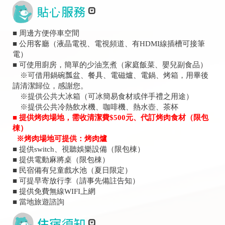
■ 周邊方便停車空間
■ 公用客廳（液晶電視、電視頻道、有HDMI線插槽可接筆
電）
■ 可使用廚房，簡單的少油烹煮（家庭飯菜、嬰兒副食品）
※可借用鍋碗瓢盆、餐具、電磁爐、電鍋、烤箱，用畢後
請清潔歸位，感謝您。
※提供公共大冰箱（可冰簡易食材或伴手禮之用途）
※提供公共冷熱飲水機、咖啡機、熱水壺、茶杯
■ 提供烤肉場地，需收清潔費$500元、代訂烤肉食材（限包
棟）
※烤肉場地可提供：烤肉爐
■ 提供switch、視聽娛樂設備（限包棟）
■ 提供電動麻將桌（限包棟）
■ 民宿備有兒童戲水池（夏日限定）
■ 可提早寄放行李（請事先備註告知）
■ 提供免費無線WIFI上網
■ 當地旅遊諮詢