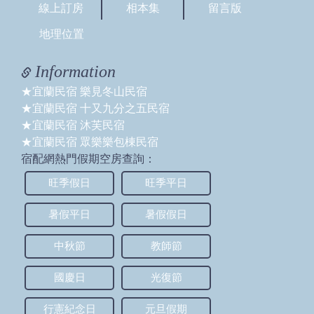
線上訂房
相本集
留言版
地理位置
Information
★宜蘭民宿 樂見冬山民宿
★宜蘭民宿 十又九分之五民宿
★宜蘭民宿 沐芙民宿
★宜蘭民宿 眾樂樂包棟民宿
宿配網熱門假期空房查詢：
旺季假日
旺季平日
暑假平日
暑假假日
中秋節
教師節
國慶日
光復節
行憲紀念日
元旦假期