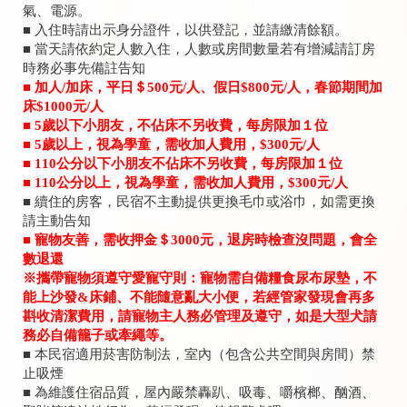
氣、電源。
■ 入住時請出示身分證件，以供登記，並請繳清餘額。
■ 當天請依約定人數入住，人數或房間數量若有增減請訂房
時務必事先備註告知
■ 加人/加床，平日＄500元/人、假日$800元/人，春節期間加
床$1000元/人
■ 5歲以下小朋友，不佔床不另收費，每房限加１位
■ 5歲以上，視為學童，需收加人費用，$300元/人
■ 110公分以下小朋友不佔床不另收費，每房限加１位
■ 110公分以上，視為學童，需收加人費用，$300元/人
■ 續住的房客，民宿不主動提供更換毛巾或浴巾，如需更換
請主動告知
■ 寵物友善，需收押金＄3000元，退房時檢查沒問題，會全
數退還
※攜帶寵物須遵守愛寵守則：寵物需自備糧食尿布尿墊，不
能上沙發&床鋪、不能隨意亂大小便，若經管家發現會再多
斟收清潔費用，請寵物主人務必管理及遵守，如是大型犬請
務必自備籠子或牽繩等。
■ 本民宿適用菸害防制法，室內（包含公共空間與房間）禁
止吸煙
■ 為維護住宿品質，屋內嚴禁轟趴、吸毒、嚼檳榔、酗酒、