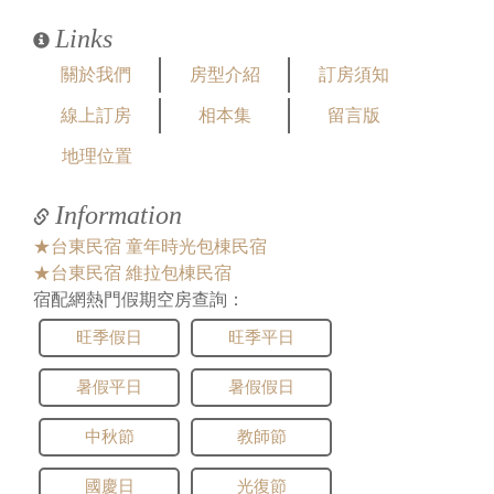
內容：
私密留言，只有版主能看見
回覆：
您好，7/29已滿房囉～謝謝詢問～
Links
2023/05/13 08:12:05
關於我們
房型介紹
訂房須知
訪客：
張維倫
線上訂房
相本集
留言版
主題：
2024/04/27 包棟
內容：
私密留言，只有版主能看見
地理位置
回覆：
您好，目前線上訂房僅開放六個月內的預訂哦
～謝謝詢問～
Information
2023/03/30 10:54:49
★台東民宿 童年時光包棟民宿
訪客：
張小姐
★台東民宿 維拉包棟民宿
主題：
包棟8-12人
宿配網熱門假期空房查詢：
內容：
私密留言，只有版主能看見
回覆：
您好，目前先關房還未開放預訂哦～謝謝詢問
旺季假日
旺季平日
～
暑假平日
暑假假日
2022/11/28 16:38:49
訪客：
SEN
中秋節
教師節
主題：
想包棟8-12人
內容：
私密留言，只有版主能看見
國慶日
光復節
回覆：
您好，目前都滿房囉～謝謝詢問