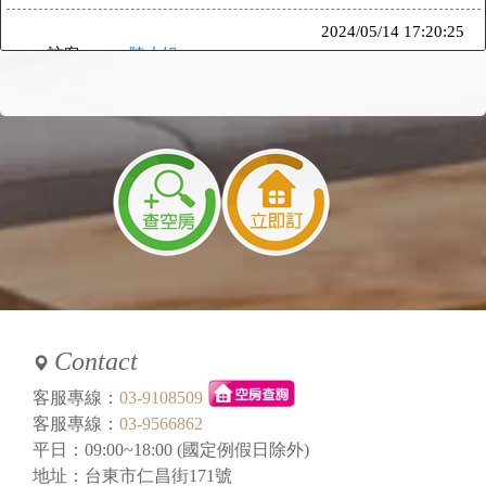
2024/05/14 17:20:25
訪客：
陳小姐
主題：
7/11包棟
內容：
你好
如果我們目前人數7-8位
可以包12人（四間房嗎）
想分開睡～
回覆：
可以哦～
2024/05/14 10:10:30
訪客：
陳小姐
主題：
2024/07/11 十位包棟
內容：
想請教包棟金額 謝謝
回覆：
您好，看你們要幾間房，可以從線上訂房上的
空房表可以查詢到當日的房況跟房價哦～歡迎
Contact
預訂～
客服專線：
03-9108509
2023/06/09 13:59:14
客服專線：
03-9566862
訪客：
林先生
平日：09:00~18:00 (國定例假日除外)
主題：
2023/07/29 包棟
地址：台東市仁昌街171號