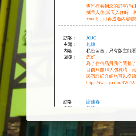
查詢有看到您的訂單(尚
攜帶入住(當天入住時，
+mail)，可再透過內容
訪客：
JOJO
主題：
包棟
內容：
私密留言，只有版主能
回覆：
您好
為了住宿品質我們調整
目前只能10人包棟唷，
民宿詳細介紹您可以從
https://twstay.com/RWD2
訪客：
謝佳蓉
主題：
包棟
內容：
私密留言，只有版主能
回覆：
您好
支付尾款時可以使用國
謝謝詢問