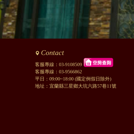
訪客：
P
主題：
過年包棟
內容：
私密留言，只有版主能
回覆：
您好
目前還沒開放預訂唷
謝謝
Contact
客服專線：
03-9108509
訪客：
李姿
客服專線：
03-9566862
主題：
包棟KTV
平日：09:00~18:00 (國定例假日除外)
內容：
私密留言，只有版主能
回覆：
您好
地址：宜蘭縣三星鄉大坑六路57巷11號
有喔，您可以從線上訂
謝謝
https://twstay.com/RWD2
訪客：
郭
主題：
詢問訂房