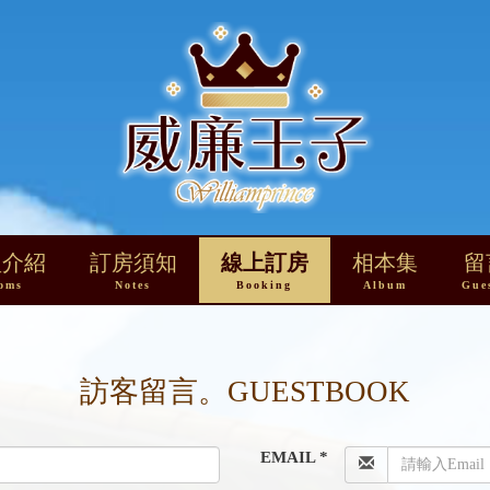
型介紹
訂房須知
線上訂房
相本集
留
oms
Notes
Booking
Album
Gue
訪客留言。GUESTBOOK
EMAIL *