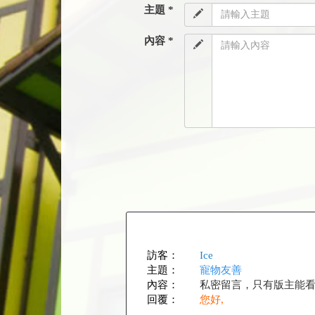
主題 *
內容 *
訪客：
Ice
主題：
寵物友善
內容：
私密留言，只有版主能
回覆：
您好,