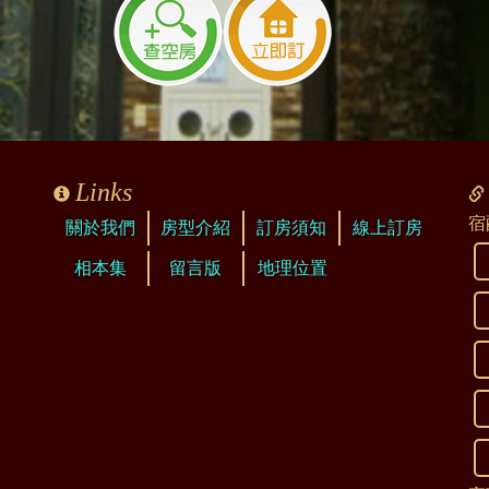
看見
Links
宿
關於我們
房型介紹
訂房須知
線上訂房
相本集
留言版
地理位置
看見
房網站上查詢到相關資訊
/note.aspx?BNB=williamprince