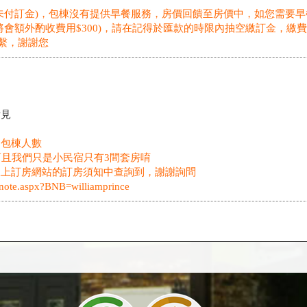
未付訂金)，包棟沒有提供早餐服務，房價回饋至房價中，如您需要早餐
將會額外酌收費用$300)，請在記得於匯款的時限內抽空繳訂金，繳
聯繫，謝謝您
看見
了包棟人數
而且我們只是小民宿只有3間套房唷
線上訂房網站的訂房須知中查詢到，謝謝詢問
/note.aspx?BNB=williamprince
看見
旅卡