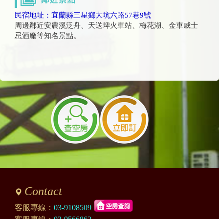
民宿地址：宜蘭縣三星鄉大坑六路57巷9號
周邊鄰近安農溪泛舟、天送埤火車站、梅花湖、金車威士
忌酒廠等知名景點。
Contact
客服專線：
03-9108509