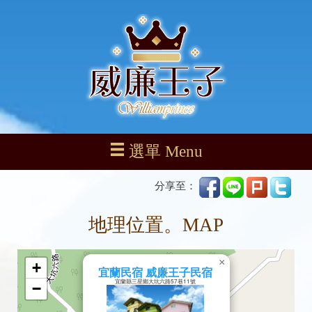
選單 Menu
分享至：
地理位置。MAP
×
+
宜蘭民宿 威廉王子民宿
宜蘭縣三星鄉大坑六路57巷11號
−