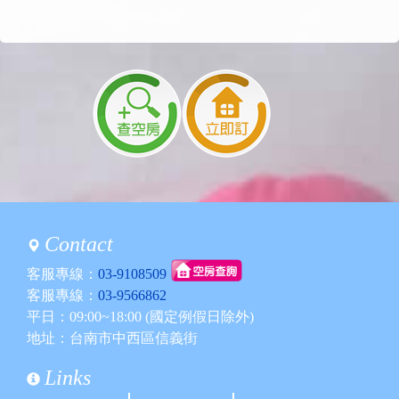
2023/04/11 22:32:28
訪客：
顏先生
主題：
訂房退款
內容：
請問如果前20天突然無法前往，訂金能退回多
少比例，謝謝
回覆：
您好
◎ 訂金退款依據交通部「民宿個別旅客直接訂
房定型化契約範本」規定辦理。
◎ 於預定住宿日14日前告知退房要求，可退還
已付訂金100%。
但退訂時還是會扣到一筆轉帳手續費用
謝謝詢問
Contact
2023/04/11 00:05:59
訪客：
林小姐
客服專線：
03-9108509
主題：
詢問包棟加床及電器
客服專線：
03-9566862
內容：
請問包棟雙人房是否可加床？
平日：09:00~18:00 (國定例假日除外)
人數14大2小
地址：台南市中西區信義街
可否自行攜帶電陶爐或電烤盤使用？
回覆：
我們無法加床跟煮東西唷
Links