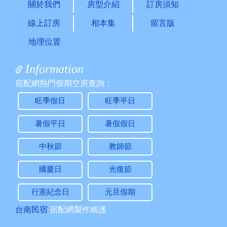
2023/04/07 09:33:39
關於我們
房型介紹
訂房須知
訪客：
李美珠
線上訂房
相本集
留言版
主題：
住宿
內容：
請問端午節6/22~6/24 包棟15人 有房嗎? 費用?
地理位置
有廚房可使用嗎?
回覆：
您好：
Information
6/23~24已滿房了
宿配網熱門假期空房查詢：
2022/12/30 18:08:47
訪客：
羅馥慧
旺季假日
旺季平日
主題：
住宿
內容：
1/24/1/25住2晚16人，有空房嗎？
暑假平日
暑假假日
回覆：
您好，已經滿房了唷。
中秋節
教師節
2022/10/01 20:52:33
訪客：
林小姐
國慶日
光復節
主題：
初二包棟
內容：
請問初二包棟有房 人數約21人或19人房價各是
行憲紀念日
元旦假期
多少，謝謝，請問有含早餐嗎 謝謝
回覆：
抱歉，目前沒有房間唷，謝謝。
台南民宿
宿配網製作維護
2022/09/01 12:48:37