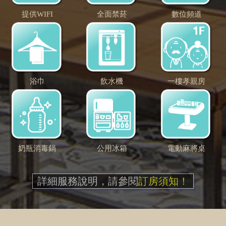
提供WIFI
全面禁菸
數位頻道
浴巾
飲水機
一樓孝親房
奶瓶消毒鍋
公用冰箱
電動麻將桌
詳細服務說明，請參閱
訂房須知！