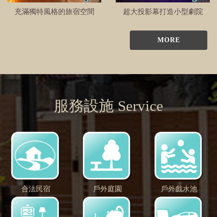
充滿獨特風格的旅宿空間
超大投影幕打造小型劇院
MORE
服務設施 Service
合法民宿
戶外庭園
戶外戲水池