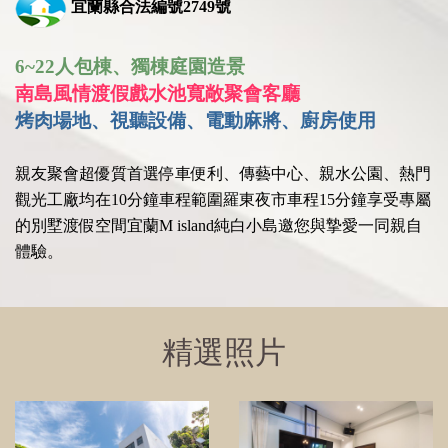
宜蘭縣合法編號2749號
6~22人包棟、獨棟庭園造景
南島風情渡假戲水池寬敞聚會客廳
烤肉場地、視聽設備、電動麻將、廚房使用
親友聚會超優質首選停車便利、傳藝中心、親水公園、熱門
觀光工廠均在10分鐘車程範圍羅東夜市車程15分鐘享受專屬
的別墅渡假空間宜蘭M island純白小島️邀您與摯愛一同親自
體驗。
精選照片