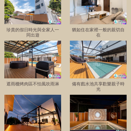
珍貴的假日時光與全家人一
猶如住在家裡一般的親切自
同出遊
在
遮雨棚烤肉區不怕風吹雨淋
備有戲水池共享歡樂親子時
光