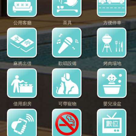
公用客廳
茶具
方便停車
麻將出借
歡唱設備
烤肉場地
借用廚房
可帶寵物
嬰兒澡盆