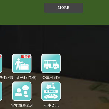
MORE
包棟)
借用廚房(限包棟)
公車可到達
道
當地旅遊諮詢
租車資訊