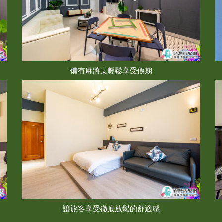
備有麻將桌輕鬆享受假期
讓旅客享受徹底放鬆的舒適感