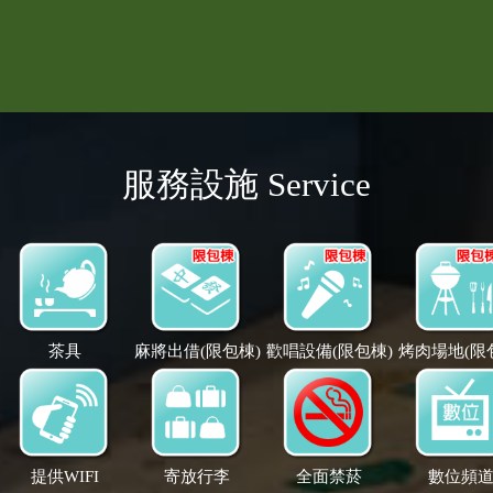
服務設施 Service
茶具
麻將出借(限包棟)
歡唱設備(限包棟)
烤肉場地(限
提供WIFI
寄放行李
全面禁菸
數位頻