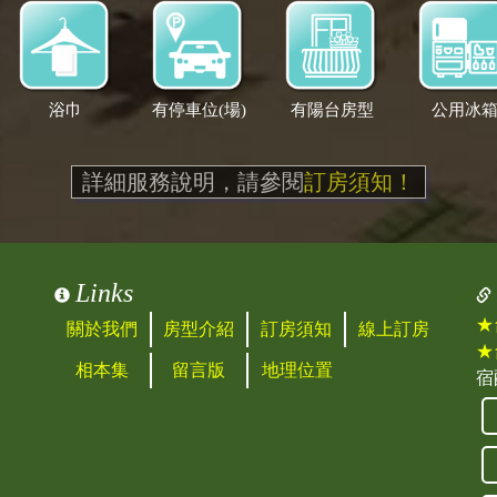
浴巾
有停車位(場)
有陽台房型
公用冰
詳細服務說明，請參閱
訂房須知！
Links
★
關於我們
房型介紹
訂房須知
線上訂房
★
相本集
留言版
地理位置
宿