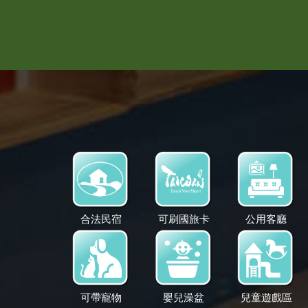
合法民宿
可刷國旅卡
公用客廳
可帶寵物
嬰兒澡盆
兒童遊戲區