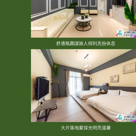
舒適氛圍讓旅人得到充份休息
大片落地窗採光明亮溫馨