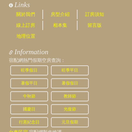
Links
關於我們
房型介紹
訂房須知
線上訂房
相本集
留言版
地理位置
Information
宿配網熱門假期空房查詢：
旺季假日
旺季平日
暑假平日
暑假假日
中秋節
教師節
國慶日
光復節
行憲紀念日
元旦假期