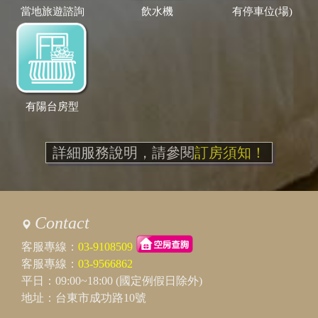
當地旅遊諮詢
飲水機
有停車位(場)
有陽台房型
詳細服務說明，請參閱
訂房須知！
Contact
客服專線：
03-9108509
客服專線：
03-9566862
平日：09:00~18:00 (國定例假日除外)
地址：台東市成功路10號