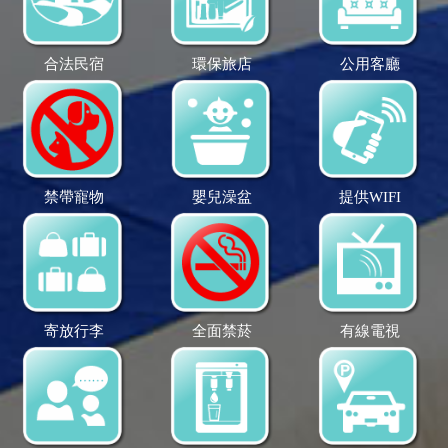
合法民宿
環保旅店
公用客廳
禁帶寵物
嬰兒澡盆
提供WIFI
寄放行李
全面禁菸
有線電視