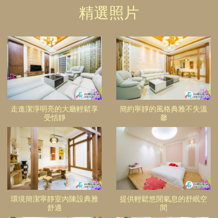
精選照片
走進潔淨明亮的大廳輕鬆享
簡約寧靜的風格典雅不失溫
受恬靜
馨
環境簡潔寧靜室內陳設典雅
提供輕鬆悠閒氣息的舒眠空
舒適
間