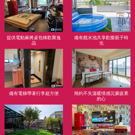
提供電動麻將桌包棟歡聚逸
備有戲水池共享歡樂親子時
品
光
備有電梯帶著行李超方便
簡約不失溫暖情感沉澱疲累
的心