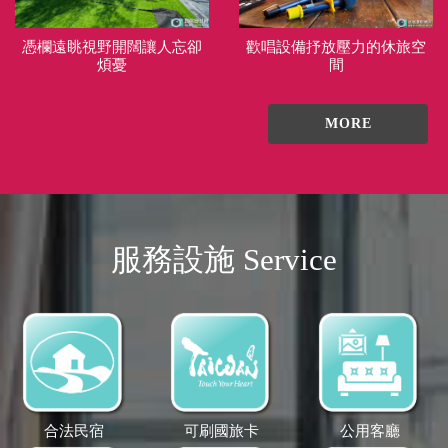
憑欄遠眺視野開闊讓人忘卻
歡唱設備抒放壓力的休旅空
煩憂
間
MORE
服務設施 Service
合法民宿
可刷國旅卡
公用客廳