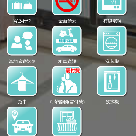
寄放行李
全面禁菸
有線電視
當地旅遊諮詢
租車資訊
洗衣機
浴巾
可帶寵物(需付費)
飲水機