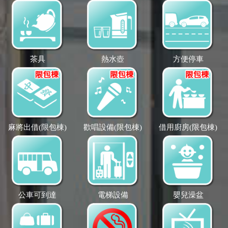
茶具
熱水壺
方便停車
麻將出借(限包棟)
歡唱設備(限包棟)
借用廚房(限包棟)
公車可到達
電梯設備
嬰兒澡盆