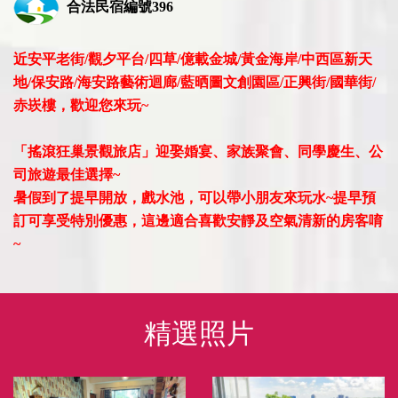
合法民宿編號396
近安平老街/觀夕平台/四草/億載金城/黃金海岸/中西區新天
地/保安路/海安路藝術迴廊/藍晒圖文創園區/正興街/國華街/
赤崁樓，歡迎您來玩~
「搖滾狂巢景觀旅店」迎娶婚宴、家族聚會、同學慶生、公
司旅遊最佳選擇~
暑假到了提早開放，戲水池，可以帶小朋友來玩水~提早預
訂可享受特別優惠，這邊適合喜歡安靜及空氣清新的房客唷
~
精選照片