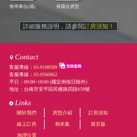
有停車位(場)
有陽台房型
詳細服務說明，請參閱
訂房須知！
Contact
客服專線：
03-9108509
客服專線：
03-9566862
平日：09:00~18:00 (國定例假日除外)
地址：台南市安平區民權路四段659號
Links
關於我們
房型介紹
訂房須知
線上訂房
相本集
留言版
地理位置