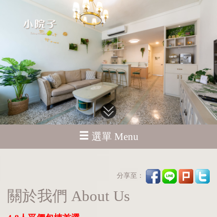
選單 Menu
分享至：
關於我們 About Us