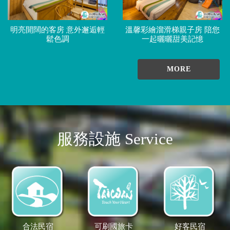
明亮開闊的客房 意外邂逅輕
溫馨彩繪溜滑梯親子房 陪您
鬆色調
一起曬曬甜美記憶
MORE
服務設施 Service
合法民宿
可刷國旅卡
好客民宿