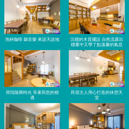
泡杯咖啡 聽音樂 來談天說地
沉穩的木質擺設 自然流露出
穩重中又帶了點溫馨的氣息
尋找隨興時光 等著與您的相
民宿主人用心打造的休憩天
遇
堂