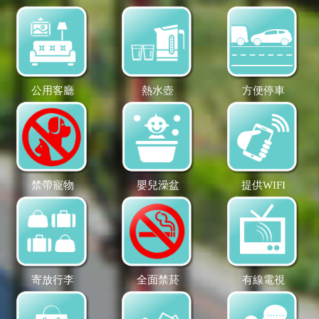
公用客廳
熱水壺
方便停車
禁帶寵物
嬰兒澡盆
提供WIFI
寄放行李
全面禁菸
有線電視