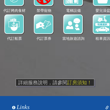
代訂烤肉食材
禁帶寵物
電梯設備
嬰兒澡
代訂船票
代訂票券
當地旅遊諮詢
租車資
詳細服務說明，請參閱
訂房須知！
Links