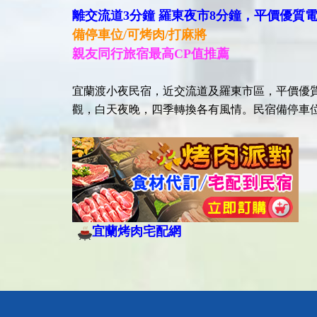
離交流道3分鐘 羅東夜市8分鐘，平價優質
備停車位/可烤肉/打麻將
親友同行旅宿最高CP值推薦
宜蘭渡小夜民宿，近交流道及羅東市區，平價優
觀，白天夜晚，四季轉換各有風情。民宿備停車
宜蘭烤肉宅配網