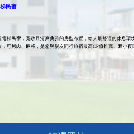
電梯民宿
質電梯民宿，寬敞且清爽典雅的房型布置，給人最舒適的休息環
位，可烤肉、麻將，是您與親友同行旅宿最高CP值推薦。渡小夜