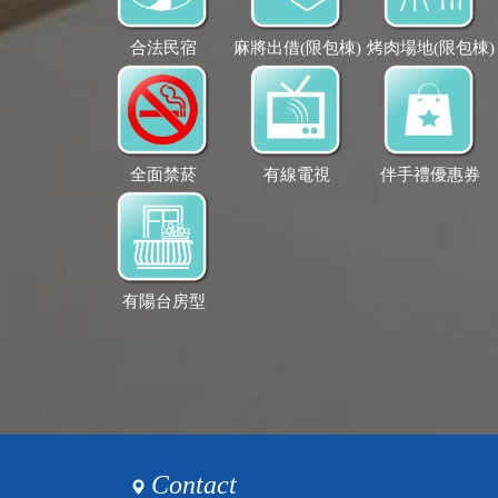
合法民宿
麻將出借(限包棟)
烤肉場地(限包棟)
全面禁菸
有線電視
伴手禮優惠券
有陽台房型
Contact