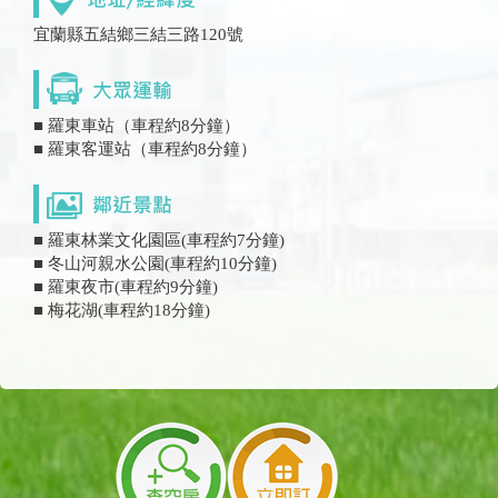
宜蘭縣五結鄉三結三路120號
■ 羅東車站（車程約8分鐘）
■ 羅東客運站（車程約8分鐘）
■ 羅東林業文化園區(車程約7分鐘)
■ 冬山河親水公園(車程約10分鐘)
■ 羅東夜市(車程約9分鐘)
■ 梅花湖(車程約18分鐘)