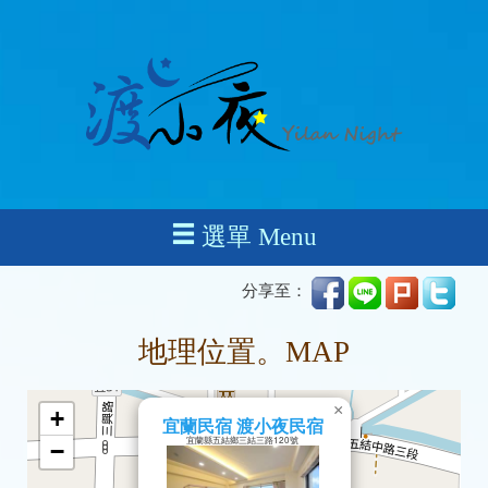
選單 Menu
分享至：
地理位置。MAP
×
+
宜蘭民宿 渡小夜民宿
宜蘭縣五結鄉三結三路120號
−