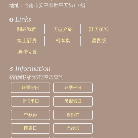
地址：台南市安平區世平五街110號
Links
關於我們
房型介紹
訂房須知
線上訂房
相本集
留言版
地理位置
Information
宿配網熱門假期空房查詢：
旺季假日
旺季平日
暑假平日
暑假假日
中秋節
教師節
國慶日
光復節