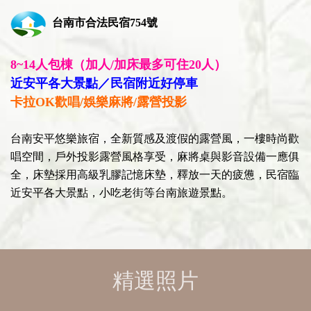
台南市合法民宿754號
8~14人包棟（加人/加床最多可住20人）
近安平各大景點／民宿附近好停車
卡拉OK歡唱/娛樂麻將/露營投影
台南安平悠樂旅宿，全新質感及渡假的露營風，一樓時尚歡
唱空間，戶外投影露營風格享受，麻將桌與影音設備一應俱
全，床墊採用高級乳膠記憶床墊，釋放一天的疲憊，民宿臨
近安平各大景點，小吃老街等台南旅遊景點。
精選照片