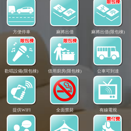
方便停車
麻將出借
麻將出借(限包棟)
歡唱設備(限包棟)
借用廚房(限包棟)
公車可到達
提供WIFI
全面禁菸
有線電視