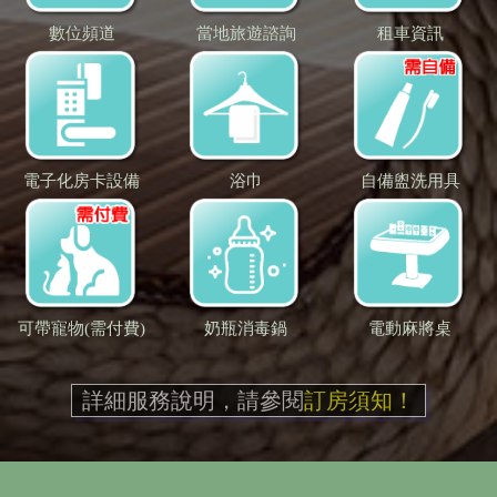
數位頻道
當地旅遊諮詢
租車資訊
電子化房卡設備
浴巾
自備盥洗用具
可帶寵物(需付費)
奶瓶消毒鍋
電動麻將桌
詳細服務說明，請參閱
訂房須知！