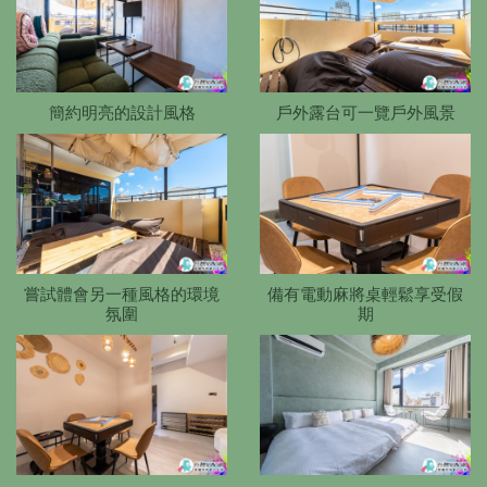
簡約明亮的設計風格
戶外露台可一覽戶外風景
嘗試體會另一種風格的環境
備有電動麻將桌輕鬆享受假
氛圍
期