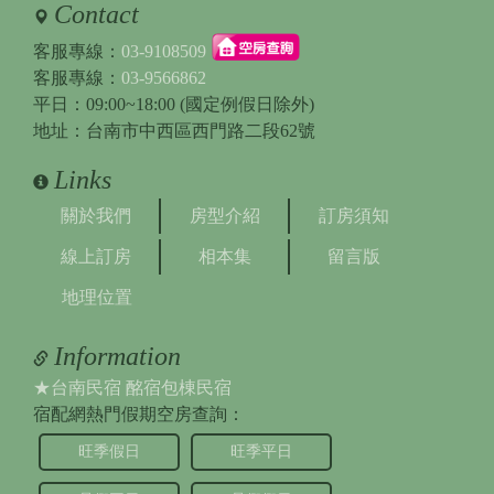
Contact
客服專線：
03-9108509
客服專線：
03-9566862
平日：09:00~18:00 (國定例假日除外)
地址：台南市中西區西門路二段62號
Links
關於我們
房型介紹
訂房須知
線上訂房
相本集
留言版
地理位置
Information
★台南民宿 酩宿包棟民宿
宿配網熱門假期空房查詢：
旺季假日
旺季平日