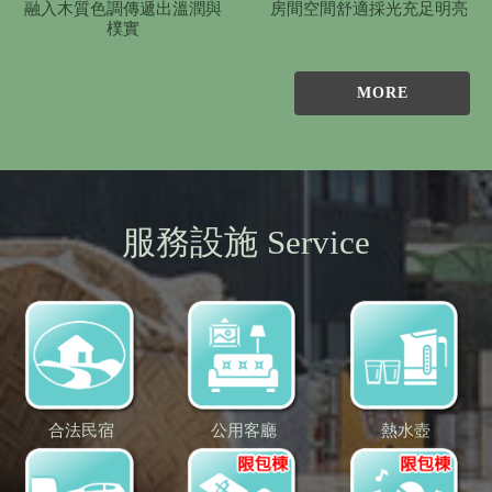
融入木質色調傳遞出溫潤與
房間空間舒適採光充足明亮
樸實
MORE
服務設施 Service
合法民宿
公用客廳
熱水壺