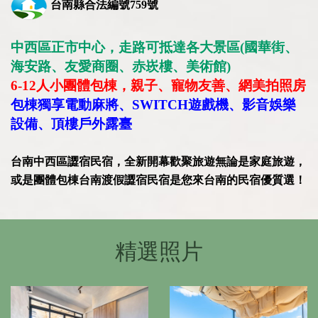
台南縣合法編號759號
中西區正市中心，走路可抵達各大景區(國華街、
海安路、友愛商圈、赤崁樓、美術館)
6-12人小團體包棟，親子、寵物友善、網美拍照房
包棟獨享電動麻將、SWITCH遊戲機、影音娛樂
設備、頂樓戶外露臺
台南中西區譅宿民宿，全新開幕歡聚旅遊無論是家庭旅遊，
或是團體包棟台南渡假譅宿民宿是您來台南的民宿優質選！
精選照片