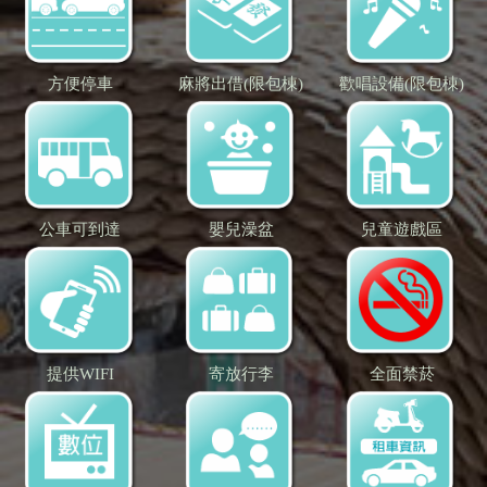
方便停車
麻將出借(限包棟)
歡唱設備(限包棟)
公車可到達
嬰兒澡盆
兒童遊戲區
提供WIFI
寄放行李
全面禁菸