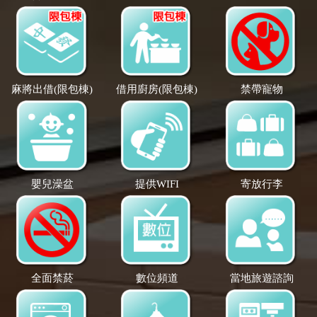
麻將出借(限包棟)
借用廚房(限包棟)
禁帶寵物
嬰兒澡盆
提供WIFI
寄放行李
全面禁菸
數位頻道
當地旅遊諮詢