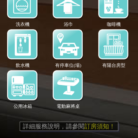
洗衣機
浴巾
咖啡機
飲水機
有停車位(場)
有陽台房型
公用冰箱
電動麻將桌
詳細服務說明，請參閱
訂房須知！