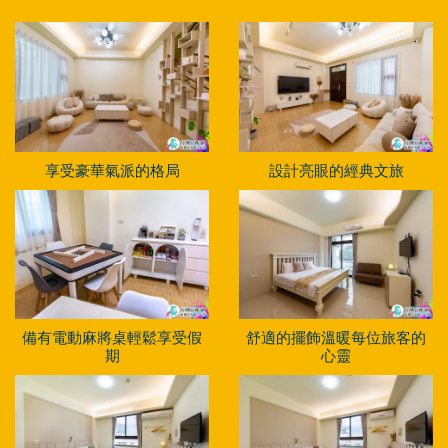
享受豪華氣派的格局
設計亮眼的經典文旅
備有電動麻將桌輕鬆享受假
舒適的擺飾溫暖每位旅客的
期
心靈