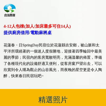
4-12人包棟(
加人
/
加床最多可住
14人)
提供廚房借用/電動麻將桌
花蓮春・日SpringDay民宿位於花蓮縣吉安鄉，被山脈和太
平洋所環繞著的一個迷人度假勝地，迎接著四季輪回中最美
麗的季節；民宿內的客房寬敞明亮，充滿溫馨的佈置，準備
了各種現代化的設備舒適又便利，從客房窗戶望出去，可以
欣賞到令人嘆為觀止的山谷風光，而夜晚的星空更是令人陶
醉，快來春日民宿玩吧~
精選照片