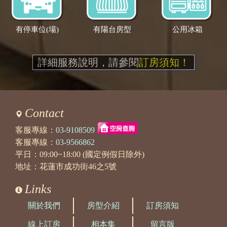
有停車位(場)
有陽台房型
公用冰箱
詳細服務說明，請參閱
訂房須知！
Contact
客服專線：
03-9108509
客服專線：
03-9566862
平日：09:00~18:00 (國定例假日除外)
地址：花蓮市成功街46之5號
Links
關於我們
房型介紹
訂房須知
線上訂房
相本集
留言版