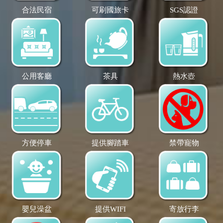
合法民宿
可刷國旅卡
SGS認證
公用客廳
茶具
熱水壺
方便停車
提供腳踏車
禁帶寵物
嬰兒澡盆
提供WIFI
寄放行李