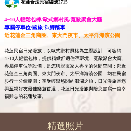
花蓮
合法民宿編號271
5
4~10
人輕鬆包棟
/
歐式鄉村風/寬敞聚會大廳
專屬停車位/
國旅卡
/
腳踏車
近花蓮金三角商圈、東大門夜市、太平洋海濱公園
花蓮民宿日光漫旅，以歐式鄉村風格為主題設計，可容納
4~10人輕鬆包棟，提供精緻舒適住宿環境、寬敞聚會大廳、
專屬停車位等設備，是您與親友家人專享的休閒空間；鄰近
花蓮金三角商圈、東大門夜市、太平洋海濱公園，均在民宿
步行十分鐘範圍；享受輕鬆悠閒的洄瀾之旅，日光漫旅是您
與至親好友最佳樂遊首選，花蓮日光漫旅與陪您書寫一篇幸
福難忘的花蓮故事。
精選照片