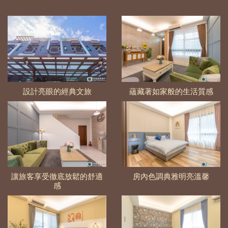
設計亮眼的經典文旅
蘊藏著如家般的生活質感
讓旅客享受徹底放鬆的舒適
房內色調典雅明亮溫馨
感