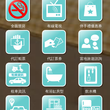
全面禁菸
有線電視
伴手禮優惠券
代訂船票
代訂票券
當地旅遊諮詢
租車資訊
有浴缸房型
飲水機