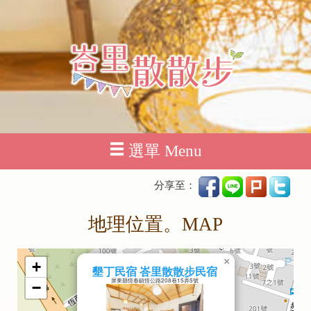
選單 Menu
分享至：
地理位置。MAP
×
+
墾丁民宿 峇里散散步民宿
屏東縣恆春鎮恆公路208巷15弄5號
−