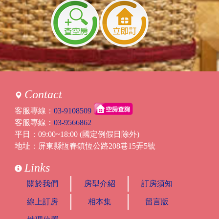
Contact
客服專線：
03-9108509
客服專線：
03-9566862
平日：09:00~18:00 (國定例假日除外)
地址：屏東縣恆春鎮恆公路208巷15弄5號
Links
關於我們
房型介紹
訂房須知
線上訂房
相本集
留言版