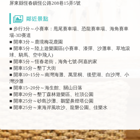
屏東縣恆春鎮恆公路208巷15弄5號
■ 步行3分～小賽車：甩尾賽車場、恐龍賽車場、海角賽車
場-3D賽道
■ 開車3分～鹿境梅花鹿園
■ 開車5分～陸上遊樂園區(小賽車、漆彈、沙灘車、草地滾
球、騎馬、空中飛人)
■ 開車5分～恆春老街，海角七號-阿嘉的家
■ 開車15分～墾丁大街
■ 開車10~15分～南灣海灘、萬里桐、後壁湖、白沙灣、小
灣沙灘
■ 開車15~20分～海生館、關山日落
■ 開車20分～墾丁森林遊樂區、社頂公園
■ 開車25分～砂島沙灘、鵝鑾鼻燈塔公園
■ 開車25分～東海岸風吹沙、龍磐公園、佳樂水