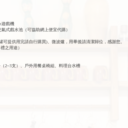
ch遊戲機
自備充氣式戲水池（可協助網上便宜代購）
罐可提供用完請自行購買)、微波爐，用畢後請清潔歸位，感謝您。
禮之用途）
2~3支）、戶外用餐桌椅組、料理台水槽