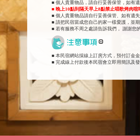
■ 個人貴重物品，請自行妥善保管，如有
■ 晚上10點到隔天早上8點禁止唱歌烤肉喧
■ 個人貴重物品請自行妥善保管、如有遺
■ 請把民宿當成您自己的家一樣愛護，並
■ 若有服務不周之處請告訴我們， 謝謝您
■ 本民宿網站採線上訂房方式，預付訂金金
■ 完成線上付款後本民宿會立即用簡訊及發