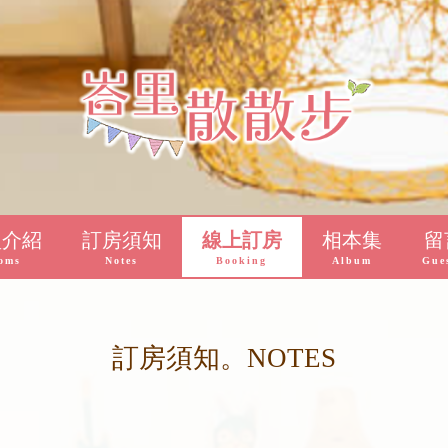
型介紹
訂房須知
線上訂房
相本集
留
oms
Notes
Booking
Album
Gue
訂房須知。NOTES