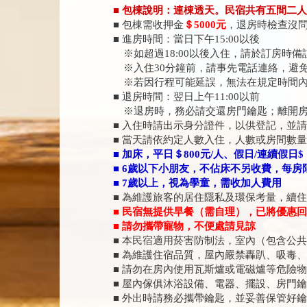
■ 包棟說明：連棟透天。民宿共有五間二人
■ 包棟需收押金
＄5000元
，退房時檢查沒
■ 進房時間：當日下午15:00以後
※如超過18:00以後入住，請於訂房時
※入住30分鐘前，請事先電話連絡，避
※若因行程可能延誤，無法在規定時間內
■ 退房時間：翌日上午11:00以前
※退房時，務必請交還房門鑰匙；離開房
■ 入住時請出示身分證件，以供登記，並
■ 當天請依約定人數入住，人數或房間數
■ 加床，平日＄800元/人、假日/連續假日$
■ 6歲以下小朋友，不佔床不另收費，每房
■ 7歲以上，視為學童，需收加人費用
■ 為維護旅客的居住隱私及環保考量，續
■ 民宿無提供早餐（需自理），已將優惠
■ 請勿攜帶寵物，不便處請見諒
■ 本民宿適用菸害防制法，室內（包含公
■ 為維護住宿品質，屋內嚴禁轟趴、吸毒
■ 請勿在房內使用瓦斯爐或電磁爐等危險
■ 屋內傢俱沐浴設備、電器、擺設、房門鑰
■ 外出時請務必攜帶鑰匙，並妥善保管好鑰