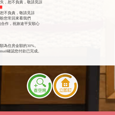
遺失，恕不負責，敬請見諒
嘩
失恕不負責，敬請見諒
期盼您常回來看我們
的合作，祝旅途平安順心
額為住房金額的30%。
mail確認您付款已完成。