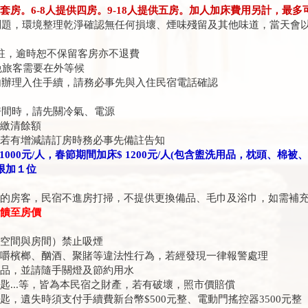
套房。6-8人提供四房。9-18人提供五房。加人加床費用另計，最多
問題，環境整理乾淨確認無任何損壞、煙味殘留及其他味道，當天會
備註，逾時恕不保留客房亦不退費
免旅客需要在外等候
辦理入住手續，請務必事先與入住民宿電話確認
間時，請先關冷氣、電源
請繳清餘額
量若有增減請訂房時務必事先備註告知
 1000元/人，春節期間加床$ 1200元/人(包含盥洗用品，枕頭、棉被
限加１位
住的房客，民宿不進房打掃，不提供更換備品、毛巾及浴巾，如需補
回饋至房價
共空間與房間）禁止吸煙
、嚼檳榔、酗酒、聚賭等違法性行為，若經發現一律報警處理
物品，並請隨手關燈及節約用水
匙...等，皆為本民宿之財產，若有破壞，照市價賠償
匙，遺失時須支付手續費新台幣$500元整、電動門搖控器3500元整