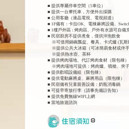
■ 提供專屬停車空間（5車位）
■ 提供一台摩托車，方便外出採購
■ 公用客廳（液晶電視、電視頻道）
■ 1F備有：卡拉OK、電棟麻將設備、Swit
■ 1樓戶外區 : 烤肉區、戶外有水源可
■ 民宿廚房不提供煮食，僅供沖泡飲食
※可借用鍋碗瓢盆、餐具、卡式爐 (瓦斯
※提供公共大冰箱（可冰簡易食材或伴手
※提供熱水壺、茶杯
■ 提供烤肉場地、代訂烤肉食材（限包棟）
※烤肉場地可提供：烤肉爐、噴槍、夾子（
■ 提供歡唱設備組（限包棟）
■ 提供電動麻將桌、麻將用品（限包棟）
■ 民宿備有兒童親善設備：奶瓶消毒鍋
■ 可提早寄放行李（請事先備註告知）
■ 提供免費無線WIFI上網
■ 當地旅遊諮詢