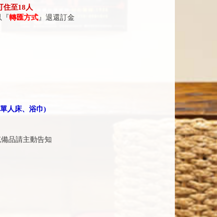
可住至18人
以『
轉匯方式
』退還訂金
、單人床、浴巾)
充備品請主動告知