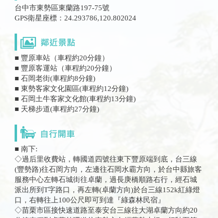
台中市東勢區東蘭路197-75號
GPS衛星座標：24.293786,120.802024
■ 豐原車站（車程約20分鐘）
■ 豐原客運站（車程約20分鐘）
■ 石岡老街(車程約8分鐘)
■ 東勢客家文化園區(車程約12分鐘)
■ 石岡土牛客家文化館(車程約13分鐘)
■ 天梯步道(車程約27分鐘)
■ 南下:
◇過后里收費站，轉國道四號往東下豐原端到底，台三線
(豐勢路)往石岡方向，左邊往石岡水霸方向，於台中縣旅客
服務中心左轉石城街往卓蘭，過長庚橋順路右行，經石城
派出所到T字路口，再左轉(卓蘭方向)於台三線152k紅綠燈
口，右轉往上100公尺即可到達『綠森林民宿』
◇苗栗市區接快速道路至泰安台三線往大湖卓蘭方向約20