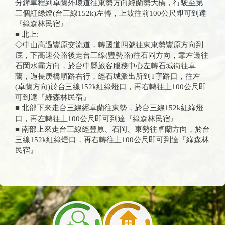
分鐘車程到卓蘭外環道往東勢方向經蘭勢大橋，行駛至第
三個紅綠燈(台三線152k)左轉，上坡往前100公尺即可到達
『綠森林民宿』
■ 北上:
◇中山高過豐原交流道，轉國道四號往東東勢豐原方向到
底，下高速公路後走台三線(豐勢路)往石岡方向，靠左邊往
石岡水霸方向，於台中縣旅客服務中心左轉石城街往卓
蘭，過長庚橋順路右行，經石城派出所到T字路口，往左
(卓蘭方向)於台三線152k紅綠燈口，再右轉往上100公尺即
可到達『綠森林民宿』
■ 北部下來走台三線經卓蘭往東勢，於台三線152k紅綠燈
口，再左轉往上100公尺即可到達『綠森林民宿』
■ 南部上來走台三線經豐原、石岡、東勢往卓蘭方向，於台
三線152k紅綠燈口，再右轉往上100公尺即可到達『綠森林
民宿』