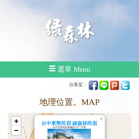
選單 Menu
分享至：
地理位置。MAP
×
+
台中東勢民宿 綠森林民宿
台中市東勢區東蘭路197-75號
−