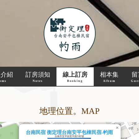
型介紹
訂房須知
線上訂房
相本集
留
oms
Notes
Booking
Album
Gue
地理位置。MAP
×
台南民宿 衡定理台南安平包棟民宿-畃雨
台南市安平區世平路180號