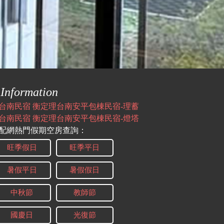
Information
台南民宿 衡定理台南安平包棟民宿-理蓄
台南民宿 衡定理台南安平包棟民宿-燈塔
配網熱門假期空房查詢：
旺季假日
旺季平日
暑假平日
暑假假日
中秋節
教師節
國慶日
光復節