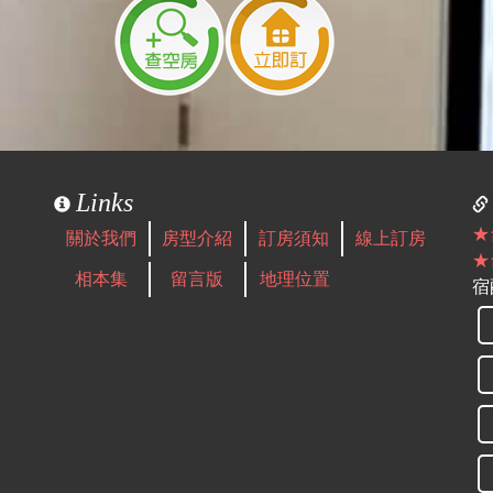
Links
★
關於我們
房型介紹
訂房須知
線上訂房
★
相本集
留言版
地理位置
宿