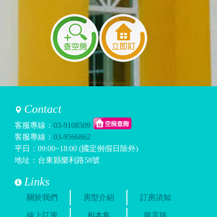
Contact
客服專線：
03-9108509
客服專線：
03-9566862
平日：09:00~18:00 (國定例假日除外)
地址：台東縣樂利路58號
Links
關於我們
房型介紹
訂房須知
線上訂房
相本集
留言版