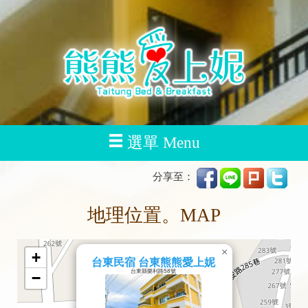
選單 Menu
分享至：
地理位置。MAP
×
+
台東民宿 台東熊熊愛上妮
台東縣樂利路58號
−