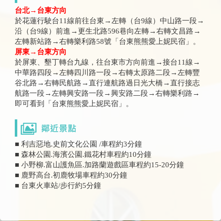
台北→台東方向
於花蓮行駛台11線前往台東→左轉（台9線）中山路一段→
沿（台9線）前進→更生北路596巷向左轉→右轉文昌路→
左轉新站路→右轉樂利路58號「台東熊熊愛上妮民宿」。
屏東→台東方向
於屏東、墾丁轉台九線，往台東市方向前進→接台11線→
中華路四段→左轉四川路一段→右轉太原路二段→左轉豐
谷北路→右轉民航路→直行連航路過日光大橋→直行接志
航路一段→左轉興安路一段→興安路二段→右轉樂利路→
即可看到「台東熊熊愛上妮民宿」。
■ 利吉惡地.史前文化公園 /車程約3分鐘
■ 森林公園.海濱公園.鐵花村車程約10分鐘
■ 小野柳.富山護魚區.加路蘭遊戲區車程約15-20分鐘
■ 鹿野高台.初鹿牧場車程約30分鐘
■ 台東火車站/步行約5分鐘