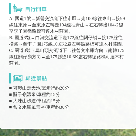
A. 國道1號→新營交流道下往市區→走100線往東山→接99
線往東原→至東原左轉走104線往青山→在右轉接104-2線
至李子園循路標可達木村莊園。
B. 國道3號→白河交流道下走172線往關仔嶺→接175線往
橫路→至李子園175線10.6K2處左轉循路標可達木村莊園。
C. 國道3號→烏山頭交流道下→往曾文水庫方向→南轉175
線往關仔嶺方向→至175縣望10.6K處右轉循路標可達木村
莊園。
■ 可爬山走天池/需步行約20分
■ 關子嶺溫泉/車程約15分
■ 大凍山步道/車程約15分
■ 曾文水庫風景區/車程約30分