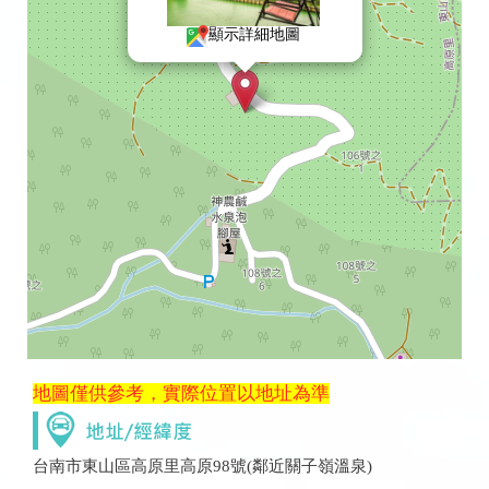
顯示詳細地圖
地圖僅供參考，實際位置以地址為準
台南市東山區高原里高原98號(鄰近關子嶺溫泉)