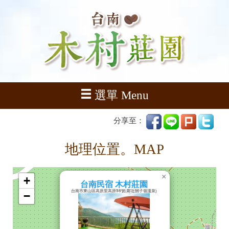
選單 Menu
分享至：
地理位置。MAP
×
+
台南民宿 木村莊園
台南市東山區高原里高原98號(鄰近關子嶺溫泉)
−