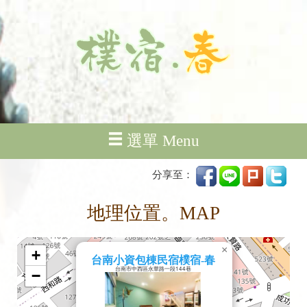
選單 Menu
分享至：
地理位置。MAP
×
+
台南小資包棟民宿樸宿-春
台南市中西區永華路一段144巷
−