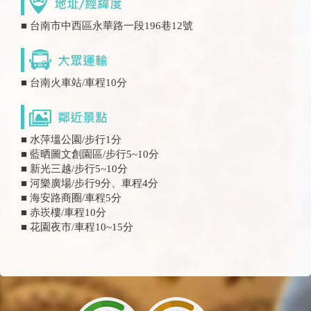
■ 台南市中西區永華路一段196巷12號
■ 台南火車站/車程10分
■ 水萍塭公園/步行1分
■ 藍晒圖文創園區/步行5~10分
■ 新光三越/步行5~10分
■ 河樂廣場/步行9分、車程4分
■ 海安路商圈/車程5分
■ 赤崁樓/車程10分
■ 花園夜市/車程10~15分