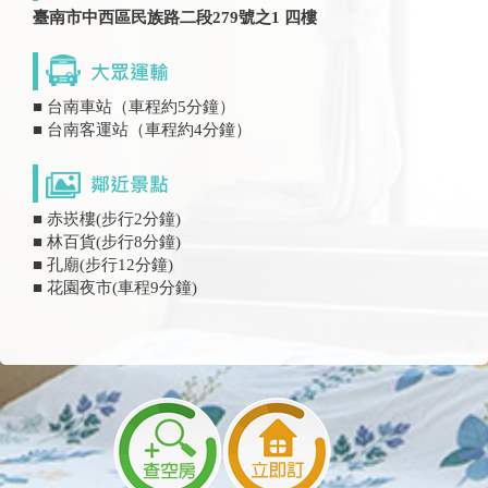
臺南市中西區民族路二段279號之1 四樓
■ 台南車站（車程約5分鐘）
■ 台南客運站（車程約4分鐘）
■ 赤崁樓(步行2分鐘)
■ 林百貨(步行8分鐘)
■ 孔廟(步行12分鐘)
■ 花園夜市(車程9分鐘)