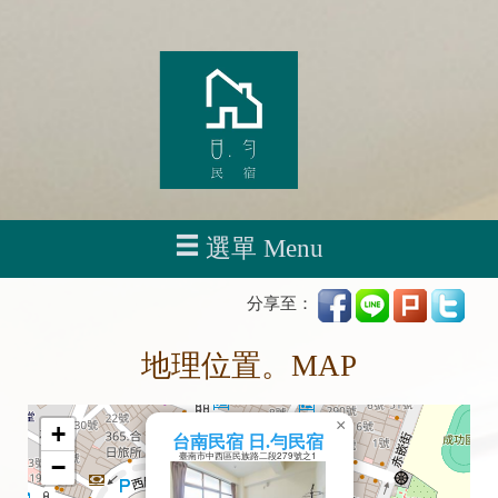
選單 Menu
分享至：
地理位置。MAP
×
+
台南民宿 日.勻民宿
臺南市中西區民族路二段279號之1
−