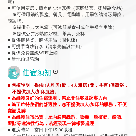
電）
■ 可使用廚房，簡單的少油烹煮（家庭飯菜、嬰兒副食品）
※可借用鍋碗瓢盆、餐具、電陶爐，用畢後請清潔歸位，
感謝您。
※提供公共大冰箱（可冰簡易食材或伴手禮之用途）
※提供公共冷熱飲水機、茶具、茶杯
■ 提供麻將桌、麻將用品（限包棟）
■ 可提早寄放行李（請事先備註告知）
■ 提供免費無線WIFI上網
■ 當地旅遊諮詢
■ 包棟說明：提供8人雅房1間，4人雅房1間，共有3個衛浴，
不提供加人/加床服務。
■ 為維護良好的住宿環境，禁止非住客及訪客入內
■ 為了維持住宿的舒適性，恕不提供加人/加床的服務，不便
處請見諒
■ 為維護住宿品質，屋內嚴禁轟趴、吸毒、嚼檳榔、酗酒、
聚賭等違法性行為，若經發現一律報警處理
■ 進房時間：當日下午15:00以後