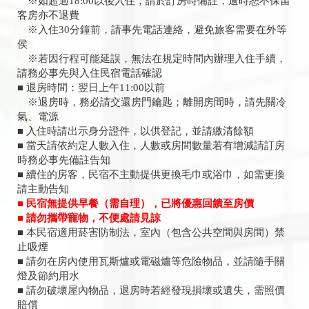
※如超過18:00以後入住，請於訂房時備註，逾時恕不保留
客房亦不退費
※入住30分鐘前，請事先電話連絡，避免旅客需要在外等
侯
※若因行程可能延誤，無法在規定時間內辦理入住手續，
請務必事先與入住民宿電話確認
■ 退房時間：翌日上午11:00以前
※退房時，務必請交還房門鑰匙；離開房間時，請先關冷
氣、電源
■ 入住時請出示身分證件，以供登記，並請繳清餘額
■ 當天請依約定人數入住，人數或房間數量若有增減請訂房
時務必事先備註告知
■ 續住的房客，民宿不主動提供更換毛巾或浴巾，如需更換
請主動告知
■ 民宿無提供早餐（需自理），已將優惠回饋至房價
■ 請勿攜帶寵物，不便處請見諒
■ 本民宿適用菸害防制法，室內（包含公共空間與房間）禁
止吸煙
■ 請勿在房內使用瓦斯爐或電磁爐等危險物品，並請隨手關
燈及節約用水
■ 請勿破壞屋內物品，退房時若經發現損壞或遺失，需照價
賠償