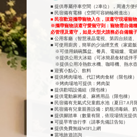
■ 提供專屬停車空間（2車位），周邊方便
■ 民宿備有電梯（空間可容納輪椅進出）
■ 民宿歡迎攜帶寵物入住，須遵守現場寵
※攜帶寵物須遵守愛寵守則：寵物需自備
必管理及遵守，如是大型犬請務必自備籠
■ 公用客廳（智慧液晶電視、第四台頻道、M
■ 可使用廚房，簡單的少油煙烹煮（家庭
※可借用鍋碗瓢盆、餐具、電磁爐、電鍋
※提供公用大冰箱（可冰簡易食材或伴手
※提供公用冷熱飲水機、咖啡機、熱水壺
■ 迎賓小點心、飲料
■ 提供烤肉場地、代訂烤肉食材（限包棟）
※烤肉場地可提供：烤肉架
■ 提供歡唱設備組（限包棟）
■ 提供電動麻將桌、麻將用品（限包棟）
■ 民宿備有充氣式兒童戲水池（夏日7.8
■ 民宿備有兒童親善設備：奶瓶消毒鍋、
■ 提供腳踏車（數量有限，依現場情況提
■ 可提早寄放行李（請事先備註告知）
■ 提供免費無線WIFI上網
■ 當地旅遊諮詢