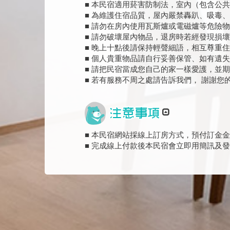
■ 本民宿適用菸害防制法，室內（包含公
■ 為維護住宿品質，屋內嚴禁轟趴、吸毒
■ 請勿在房內使用瓦斯爐或電磁爐等危險
■ 請勿破壞屋內物品，退房時若經發現損
■ 晚上十點後請保持輕聲細語，相互尊重
■ 個人貴重物品請自行妥善保管、如有遺
■ 請把民宿當成您自己的家一樣愛護，並
■ 若有服務不周之處請告訴我們， 謝謝您
■ 本民宿網站採線上訂房方式，預付訂金金
■ 完成線上付款後本民宿會立即用簡訊及發