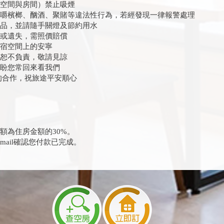
共空間與房間）禁止吸煙
、嚼檳榔、酗酒、聚賭等違法性行為，若經發現一律報警處理
物品，並請隨手關燈及節約用水
壞或遺失，需照價賠償
住宿空間上的安寧
失恕不負責，敬請見諒
期盼您常回來看我們
的合作，祝旅途平安順心
額為住房金額的30%。
mail確認您付款已完成。