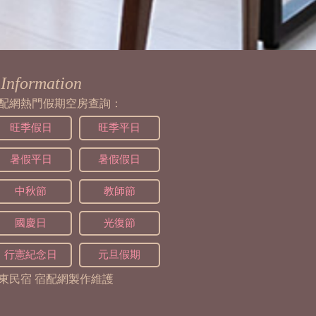
Information
配網熱門假期空房查詢：
旺季假日
旺季平日
暑假平日
暑假假日
中秋節
教師節
國慶日
光復節
行憲紀念日
元旦假期
東民宿
宿配網製作維護