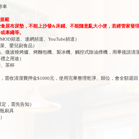
停車
物規範
糧食尿布尿墊，不能上沙發&床鋪、不能隨意亂大小便，若經管家發
子或牽繩等。
OD頻道、連網頻道、YouTube頻道）
飯菜、嬰兒副食品）
、微波燒烤爐、烤麵包機、製冰機、觸控式除油煙機，用畢後請清
禮之用途）
、茶杯
，需收清潔費押金$1000元，使用完畢整理乾淨、歸位，會全額退回
月限定，需先告知）
奶瓶刷具
供）