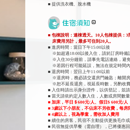
■ 提供洗衣機、脫水機
■ 包棟說明：連棟透天。10人包棟提供：3
床費用另計，最多可住到20人。
■ 進房時間：當日下午15:00以後
※如超過18:00以後入住，請於訂房時
※入住30分鐘前，請事先電話連絡，避
※若因行程可能延誤，無法在規定時間內
■ 退房時間：翌日上午11:00以前
※退房時，務必請交還房門鑰匙；離開房
※恕不延長退房，視延長時數，另酌收
■ 入住時請出示身分證件，以供登記，並
■ 當天請依約定人數入住，人數或房間數
■ 加床，平日＄600元/人、假日$ 600元/人
■ 3歲以下小朋友，不佔床不另收費，每房
■ 4歲以上，視為學童，需收加人費用
■ 續住的房客，民宿不主動提供更換毛巾
■ 民宿無提供早餐（需自理），已將優惠