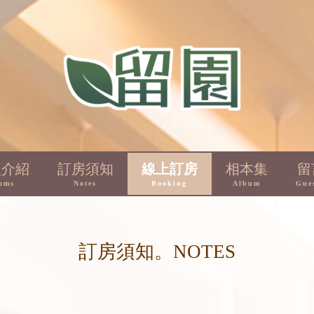
型介紹
訂房須知
線上訂房
相本集
留
oms
Notes
Booking
Album
Gue
訂房須知。NOTES