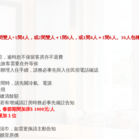
間雙人+1間4人，或2間雙人＋1間6人，或1間4人＋1間6人。16人包
備註，逾時恕不保留客房亦不退費
免旅客需要在外等侯
辦理入住手續，請務必事先與入住民宿電話確認
間時，請先關冷氣、電源
費用
請繳清餘額
量若有增減請訂房時務必事先備註告知
，春節期間加床$ 1000元/人
限加１位
或浴巾，如需更換請主動告知
回饋至房價