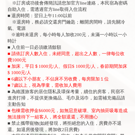
※訂房成功後會傳簡訊請您加官方line連絡，本民宿為密碼
自助入住，需透過官方line取得入住流程
■ 退房時間：翌日上午11:00以前
※退房時，務必請交還房門鑰匙；離開房間時，請先關冷
氣、電源
※逾時未退房，每小時每人加收200元，未滿一小時以一小
時計
■ 入住前一日必須繳清餘額
■ 請依訂房人數入住，未經同意，超出之人數，一律每位收
費1000元
■ 加床，平日＄1000元/人、假日$ 1000元/人，春節期間加床
$ 1000元/人
■ 6歲以下小朋友，不佔床不另收費，每房限加１位
■ 7歲以上，視為學童，需收加人費用
■ 為維護旅客的居住隱私及環保考量，續住的房客，民宿不
進房打掃，不提供更換備品、毛巾及浴巾，如需補充備品請
主動告知
■ 包棟需收押金$6000元，如無惡意破壞、室內抽菸吸毒造成
無法接待下一組客人，將全額退還，不用擔心
■ 禁止攜帶寵物(如經發現，將拒絕您的入住，房費亦不退
還。如退房後發現，將加收2日房費)