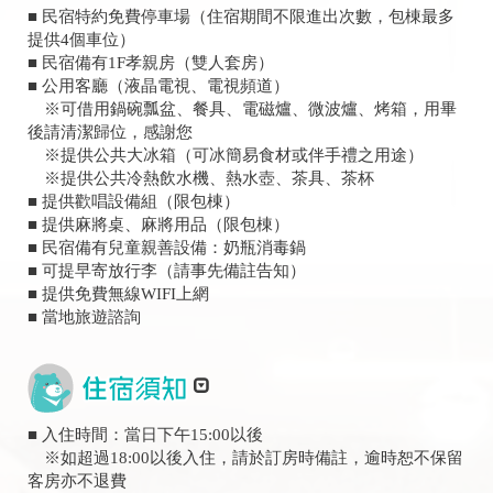
■ 民宿特約免費停車場（住宿期間不限進出次數，包棟最多
提供4個車位）
■ 民宿備有1F孝親房（雙人套房）
■ 公用客廳（液晶電視、電視頻道）
※可借用鍋碗瓢盆、餐具、電磁爐、微波爐、烤箱，用畢
後請清潔歸位，感謝您
※提供公共大冰箱（可冰簡易食材或伴手禮之用途）
※提供公共冷熱飲水機、熱水壺、茶具、茶杯
■ 提供歡唱設備組（限包棟）
■ 提供麻將桌、麻將用品（限包棟）
■ 民宿備有兒童親善設備：奶瓶消毒鍋
■ 可提早寄放行李（請事先備註告知）
■ 提供免費無線WIFI上網
■ 當地旅遊諮詢
■ 入住時間：當日下午15:00以後
※如超過18:00以後入住，請於訂房時備註，逾時恕不保留
客房亦不退費