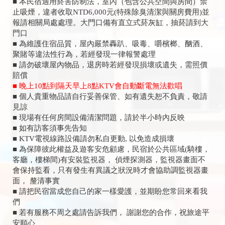
■ 本民宿適用菸害防制法，室內（包含公共空間與房間）禁
止吸煙，違者收取NTD6,000元(特殊除臭清潔與關房費用)並
報請相關局處處理。大門口備有直立式菸灰缸，抽菸請到大
門口
■ 為維護住宿品質，屋內嚴禁轟趴、吸毒、嚼檳榔、酗酒、
聚賭等違法性行為，若經發現一律報警處理
■ 請勿破壞屋內物品，退房時若經發現損壞或遺失，需照價
賠償
■ 晚上10點到隔天早上8點KTV會自動斷電無法歡唱
■ 個人貴重物品請自行妥善保管、如有遺失恕不負責，敬請
見諒
■ 現場有任何房間設備清潔問題，請於半小時內反映
■ 如有訪客須事先告知
■ KTV電視線路設備請勿私自更動, 以免造成損壞
■ 為保障彼此權益及遊客安危顧慮，民宿於公共區域(騎樓，
客廳，樓梯間)有安裝監視器， 偵煙探測器，監視器畫面不
會保持監看，只有發生有異議之狀況時才會協助調監視器畫
面， 釐清事實
■ 請把民宿當成您自己的家一樣愛護，並期盼您常回來看我
們
■ 若有服務不周之處請告訴我們， 謝謝您的合作，祝旅途平
安順心