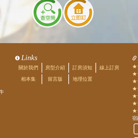
Links
★
關於我們
房型介紹
訂房須知
線上訂房
★
相本集
留言版
地理位置
★
★
牛
★
★
★
宿