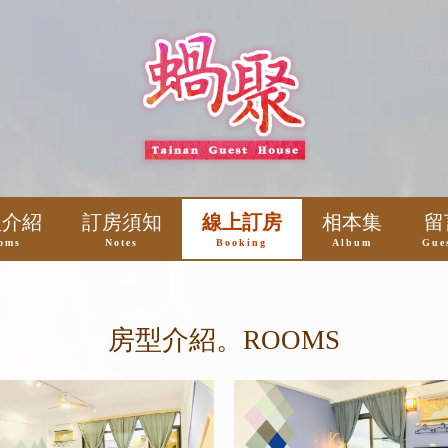
型介紹
訂房須知
線上訂房
相本集
留
oms
Notes
Booking
Album
Gue
房型介紹。ROOMS