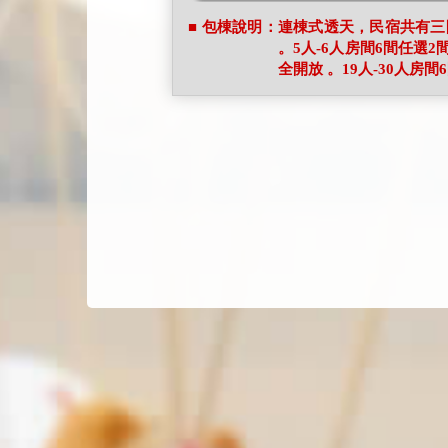
■ 包棟說明：連棟式透天，民宿共有三
。5人-6人房間6間任選2間
全開放 。19人-30人房