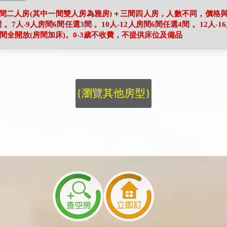
間二人房(其中一間雙人房為雅房)＋三間四人房，人數不同，價格與
 。7人-9人房間6間任選3間 。10人-12人房間6間任選4間 。12人-1
間6間全開放(房間加床)。0-3歲不收費，不提供床位及備品
{瀏覽其他房型}