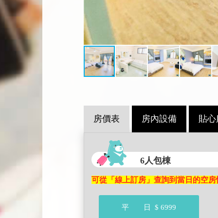
房價表
房內設備
貼心
6人包棟
可從「線上訂房」查詢到當日的空房
平 日
$ 6999