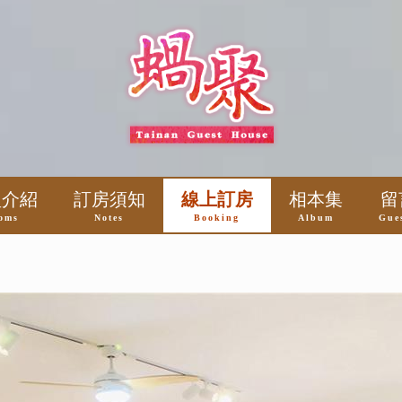
型介紹
訂房須知
線上訂房
相本集
留
oms
Notes
Booking
Album
Gue