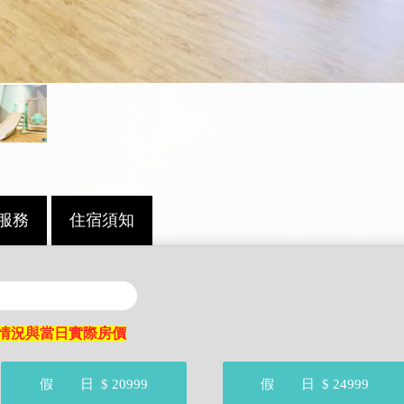
服務
住宿須知
情況與當日實際房價
假 日
$ 20999
假 日
$ 24999