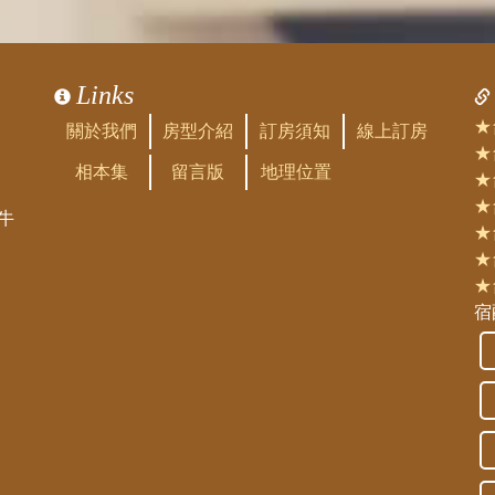
Links
★
關於我們
房型介紹
訂房須知
線上訂房
★
相本集
留言版
地理位置
★
★
牛
★
★
★
宿