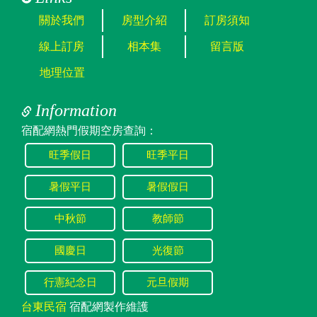
關於我們
房型介紹
訂房須知
線上訂房
相本集
留言版
地理位置
Information
宿配網熱門假期空房查詢：
旺季假日
旺季平日
暑假平日
暑假假日
中秋節
教師節
國慶日
光復節
行憲紀念日
元旦假期
台東民宿
宿配網製作維護