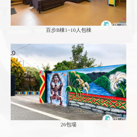
百步B棟1~10人包棟
26包場