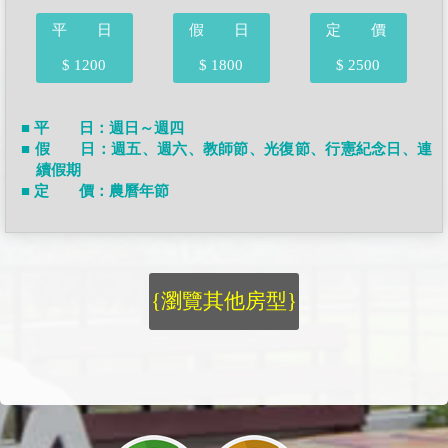
平 日
假 日
定 價
$ 1200
$ 1800
$ 2500
■ 平 日：週日～週四
■ 假 日：週五、週六、教師節、光復節、行憲紀念日、連
續假期
■ 定 價：農曆年節
{瀏覽其他房型}