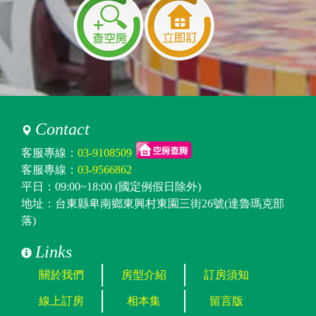
Contact
客服專線：
03-9108509
客服專線：
03-9566862
平日：09:00~18:00 (國定例假日除外)
地址：台東縣卑南鄉東興村東園三街26號(達魯瑪克部
落)
Links
關於我們
房型介紹
訂房須知
線上訂房
相本集
留言版