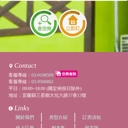
Contact
客服專線：
03-9108509
客服專線：
03-9566862
平日：09:00~18:00 (國定例假日除外)
地址：宜蘭縣三星鄉大坑六路57巷13號
Links
關於我們
房型介紹
訂房須知
線上訂房
相本集
留言版