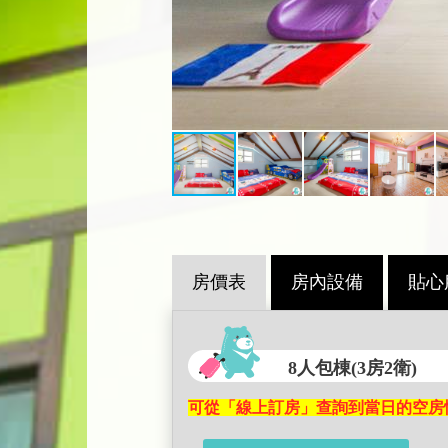
房價表
房內設備
貼心
8人包棟(3房2衛)
可從「線上訂房」查詢到當日的空房