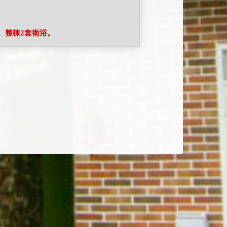
房。整棟2套衛浴。