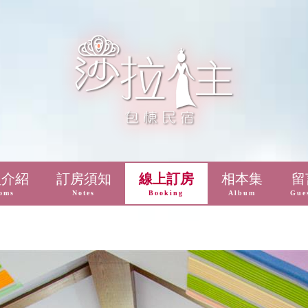
型介紹
訂房須知
線上訂房
相本集
留
oms
Notes
Booking
Album
Gue