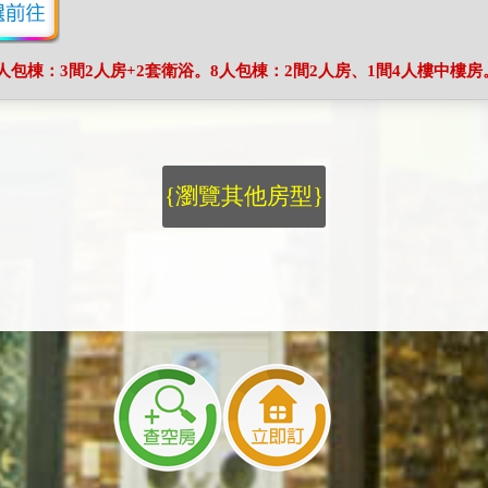
6人包棟：3間2人房+2套衛浴。8人包棟：2間2人房、1間4人樓中樓
{瀏覽其他房型}