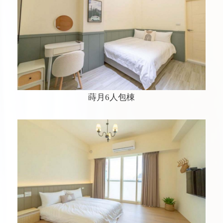
蒔月6人包棟