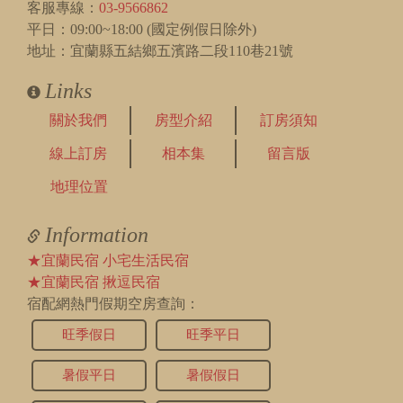
客服專線：
03-9566862
平日：09:00~18:00 (國定例假日除外)
地址：宜蘭縣五結鄉五濱路二段110巷21號
Links
關於我們
房型介紹
訂房須知
線上訂房
相本集
留言版
地理位置
Information
★宜蘭民宿 小宅生活民宿
★宜蘭民宿 揪逗民宿
宿配網熱門假期空房查詢：
旺季假日
旺季平日
暑假平日
暑假假日