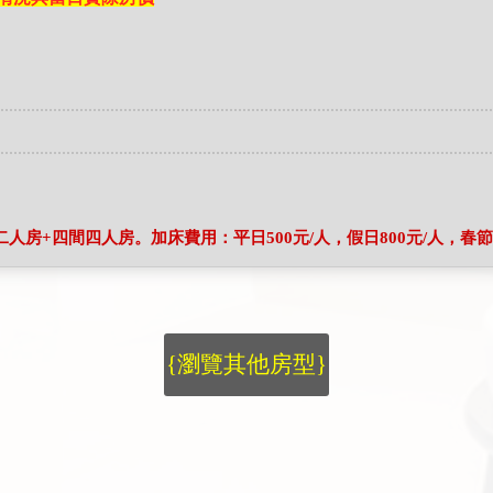
房+四間四人房。加床費用：平日500元/人，假日800元/人，春節1
{瀏覽其他房型}