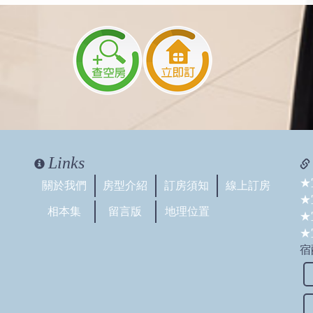
Links
★
關於我們
房型介紹
訂房須知
線上訂房
★
相本集
留言版
地理位置
★
★
宿