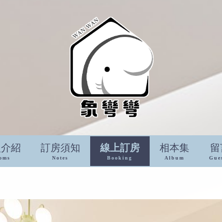
型介紹
訂房須知
線上訂房
相本集
留
oms
Notes
Booking
Album
Gue