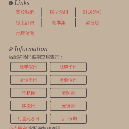
Links
關於我們
房型介紹
訂房須知
線上訂房
相本集
留言版
地理位置
Information
宿配網熱門假期空房查詢：
旺季假日
旺季平日
暑假平日
暑假假日
中秋節
教師節
國慶日
光復節
行憲紀念日
元旦假期
台南民宿
宿配網製作維護