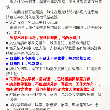
※入住30分鐘前，請事先電話連絡，避免旅客需要在外等
侯
※若因行程可能延誤，無法在規定時間內辦理入住手續，
請務必事先與入住民宿電話確認
■ 退房時間：翌日上午11:00以前
※退房時，務必請交還房門鑰匙；離開房間時，請先關冷
氣、電源
※恕不延長退房，視延長時數，另酌收費用
■ 入住時請出示身分證件，以供登記，並請繳清餘額
■ 當天請依約定人數入住，人數或房間數量若有增減請訂房
時務必事先備註告知
■ 12歲以下小朋友，不佔床不另收費，每房限加１位
■ 12歲以上，視為成人
■ 續住的房客，民宿不主動提供更換毛巾或浴巾，如需更換
請主動告知
■ 民宿無提供早餐（需自理），已將優惠回饋至房價
■ 請勿攜帶寵物，不便處請見諒（導盲犬、工作犬除外），
如不遵守之房客，我們有權利拒絕房客入住並沒收訂金
■ 本民宿適用菸害防制法，室內（包含公共空間與房間）禁
止吸煙
■ 屋內嚴禁轟趴、吸毒、嚼檳榔、酗酒、聚賭等違法性行