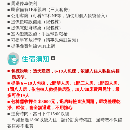
■ 周邊停車便利
■ 民宿備有1F孝親房（三人套房）
■ 公用客廳（可看YT和NF等，須使用個人帳號登入）
■ 提供歡唱設備組（限包棟）
■ 提供電動麻將桌（限包棟）
■ 室內遊樂設施：手足球對戰枱
■ 可提早寄放行李（請事先備註告知）
■ 提供免費無線WIFI上網
■ 包棟說明：透天建築，6-19人包棟，依據入住人數提供相
應房型。
■ 提供 6～19人包棟，2間雙人房、1間三人房、1間四人房、
1間八人房，依包棟人數提供房型，加人/加床費用另計，最
多可住19人
■ 包棟需收押金＄3000元，退房時檢查沒問題，環境整理乾
淨、歸位，會全額退還，不用擔心
■ 進房時間：當日下午15:00以後
※如超過18:00以後入住，請於訂房時備註，逾時恕不保留
客房亦不退費