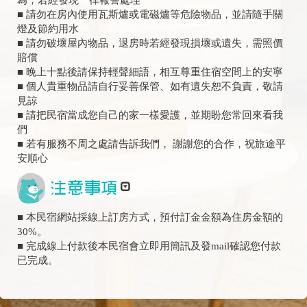
為，若經發現一律報警處理
■ 請勿在房內使用瓦斯爐或電磁爐等危險物品，並請隨手關
燈及節約用水
■ 請勿破壞屋內物品，退房時若經發現損壞或遺失，需照價
賠償
■ 晚上十點後請保持輕聲細語，相互尊重住宿空間上的安寧
■ 個人貴重物品請自行妥善保管、如有遺失恕不負責，敬請
見諒
■ 請把民宿當成您自己的家一樣愛護，並期盼您常回來看我
們
■ 若有服務不周之處請告訴我們， 謝謝您的合作，祝旅途平
安順心
■ 本民宿網站採線上訂房方式，預付訂金金額為住房金額的
30%。
■ 完成線上付款後本民宿會立即用簡訊及發mail確認您付款
已完成。