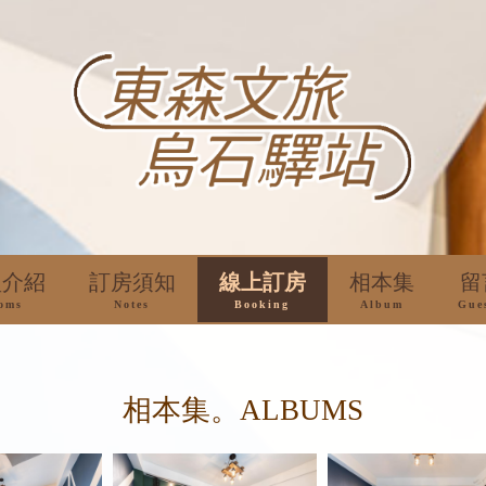
型介紹
訂房須知
線上訂房
相本集
留
oms
Notes
Booking
Album
Gue
相本集。ALBUMS