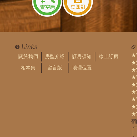
Links
★
關於我們
房型介紹
訂房須知
線上訂房
★
相本集
留言版
地理位置
★
★
★
★
★
★
★
宿