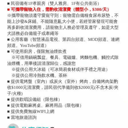
■ 民宿備有1F孝親房（雙人雅房、1F有公共衛浴）
■ 可攜帶寵物入住，需酌收清潔費（體型小，$300/天）
※攜帶寵物須遵守愛寵守則：寵物需自備糧食尿布尿墊，不
能上沙發&床鋪、不能隨意亂大小便，若經管家發現可能會
再多斟收清潔費用，請寵物主人務必管理及遵守，如是大型
犬請務必自備籠子或牽繩等
■ 公用客廳（智慧液晶電視、第四台頻道、MOD頻道、連網
頻道、YouTube頻道）
■ 可使用廚房，僅限無油煙炊煮
※可借用鍋碗瓢盆、餐具、電磁爐、烤麵包機、觸控式除
油煙機，用畢後請清潔歸位，感謝您
※提供公用大冰箱（可冰簡易食材或伴手禮之用途）
※提供公用冷熱飲水機、茶杯
■ 提供電烤盤（室內）或炭火（室外）烤肉，自備烤肉架酌
收$1000元清潔費，請民宿代準備則收$2000元(不含木炭/夾
子/火種)
■ 提供歡唱設備組（限包棟）
■ 提供電動麻將桌、麻將用品（限包棟）
■ 提供免費無線WIFI上網
■ 當地旅遊諮詢