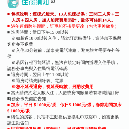
■ 包棟說明：連棟式透天。13人包棟提供：三間二人房＋三
人房＋四人房，加人加床費用另計，最多可住到14人。
■
過年連假跨年期間，訂單恕不接受更改（包含更換館別）
■ 進房時間：當日下午15:00以後
※如超過18:00以後入住，請於訂房時備註，逾時恕不保留
客房亦不退費
※入住30分鐘前，請事先電話連絡，避免旅客需要在外等
侯
※若因行程可能延誤，無法在規定時間內辦理入住手續，
請務必事先與入住民宿電話確認
■ 退房時間：翌日上午11:00以前
※退房時請先關冷氣、電源
※
恕不延長退房，視延長時數，另酌收費用
■ 當天請依約定人數入住，人數或房間數量若有增減請訂房
時務必事先備註告知
■ 加床，平日＄1000元/張、假日$ 1000元/張，春節期間加床
$ 1000元/張
■ 續住的房客，民宿不主動提供更換毛巾或浴巾，如需更換
請主動告知