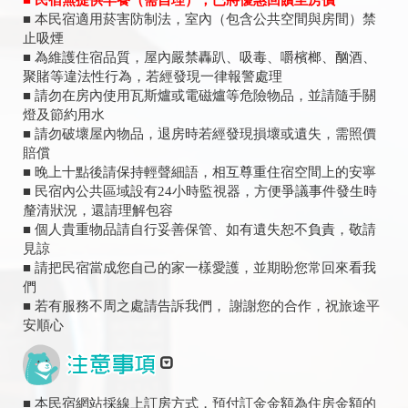
■ 民宿無提供早餐（需自理），已將優惠回饋至房價
■ 本民宿適用菸害防制法，室內（包含公共空間與房間）禁
止吸煙
■ 為維護住宿品質，屋內嚴禁轟趴、吸毒、嚼檳榔、酗酒、
聚賭等違法性行為，若經發現一律報警處理
■ 請勿在房內使用瓦斯爐或電磁爐等危險物品，並請隨手關
燈及節約用水
■ 請勿破壞屋內物品，退房時若經發現損壞或遺失，需照價
賠償
■ 晚上十點後請保持輕聲細語，相互尊重住宿空間上的安寧
■ 民宿內公共區域設有24小時監視器，方便爭議事件發生時
釐清狀況，還請理解包容
■ 個人貴重物品請自行妥善保管、如有遺失恕不負責，敬請
見諒
■ 請把民宿當成您自己的家一樣愛護，並期盼您常回來看我
們
■ 若有服務不周之處請告訴我們， 謝謝您的合作，祝旅途平
安順心
■ 本民宿網站採線上訂房方式，預付訂金金額為住房金額的