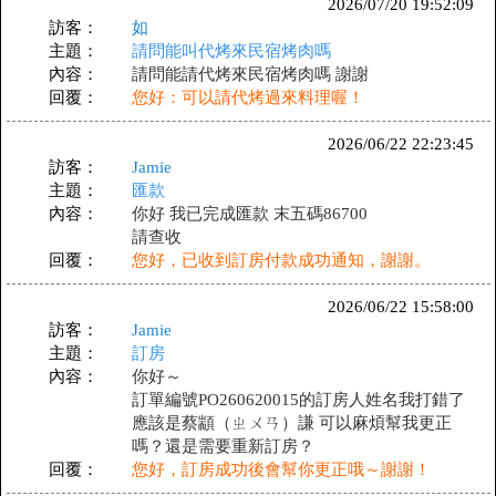
2026/07/20 19:52:09
訪客：
如
主題：
請問能叫代烤來民宿烤肉嗎
內容：
請問能請代烤來民宿烤肉嗎 謝謝
回覆：
您好：可以請代烤過來料理喔！
2026/06/22 22:23:45
訪客：
Jamie
主題：
匯款
內容：
你好 我已完成匯款 末五碼86700
請查收
回覆：
您好，已收到訂房付款成功通知，謝謝。
2026/06/22 15:58:00
訪客：
Jamie
主題：
訂房
內容：
你好～
訂單編號PO260620015的訂房人姓名我打錯了
應該是蔡顓（ㄓㄨㄢ）謙 可以麻煩幫我更正
嗎？還是需要重新訂房？
回覆：
您好，訂房成功後會幫你更正哦～謝謝！