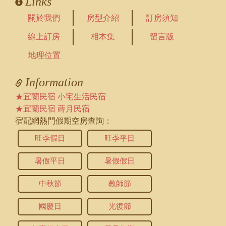
Links
房型是：雙人房兩間
四人房兩間
關於我們
房型介紹
訂房須知
線上訂房
相本集
留言版
2026-06-01 21:02:09
訪客：
小柔
地理位置
主題：
包棟
內容：
請問18人有幾間房？
Information
回覆：
您好，請問想訂哪一天呢？可以從線上訂房上
的空房表查詢到當日的房況跟房價哦～歡迎預
★宜蘭民宿 小宅生活民宿
訂～
★宜蘭民宿 蒔月民宿
宿配網熱門假期空房查詢：
旺季假日
旺季平日
暑假平日
暑假假日
中秋節
教師節
國慶日
光復節