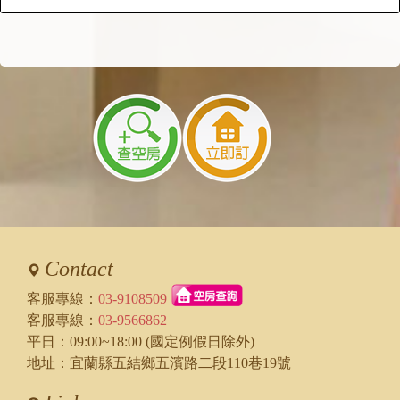
2026/06/22 14:18:09
訪客：
Jamie
主題：
訂房
內容：
我要訂8/12、8/13兩天6人包棟
直接在線上訂房即可嗎？
回覆：
可以的！
2026/06/22 13:48:56
訪客：
Jamie
主題：
六人包棟
內容：
你好～請問8/12、8/13六人包棟的房型是如何
分配？
回覆：
您好：六人包棟提供房型是
一間雙人房一間四人房
Contact
您要預訂兩晚是嗎？
客服專線：
03-9108509
2026/06/03 15:10:51
客服專線：
03-9566862
訪客：
星星
平日：09:00~18:00 (國定例假日除外)
主題：
12人包棟
地址：宜蘭縣五結鄉五濱路二段110巷19號
內容：
請問12人包棟有幾間房? 預計9/5
回覆：
您好：12人包棟提供四房