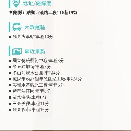
宜蘭縣五結鄉五濱路二段110巷19號
■ 羅東火車站/車程10分
■ 國立傳統藝術中心/車程3分
■ 來來釣蝦場/車程3分
■ 冬山河親水公園/車程4分
■ 虎牌米粉那個年代觀光工廠/車程4分
■ 溪和水產觀光工廠/車程5分
■ 赫蒂法莊園/車程6分
■ 清水海邊/車程6分
■ 三奇美徑/車程11分
■ 羅東夜市/車程16分