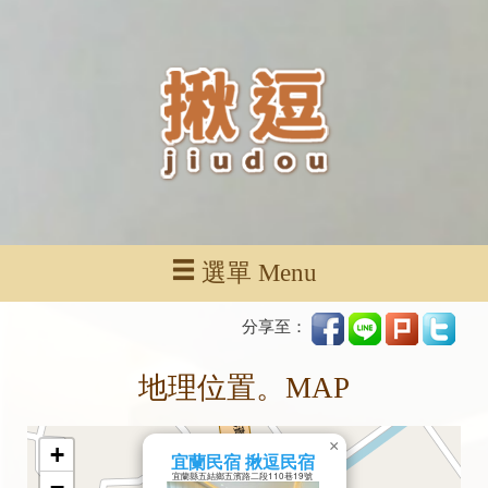
選單 Menu
分享至：
地理位置。MAP
×
+
宜蘭民宿 揪逗民宿
宜蘭縣五結鄉五濱路二段110巷19號
−