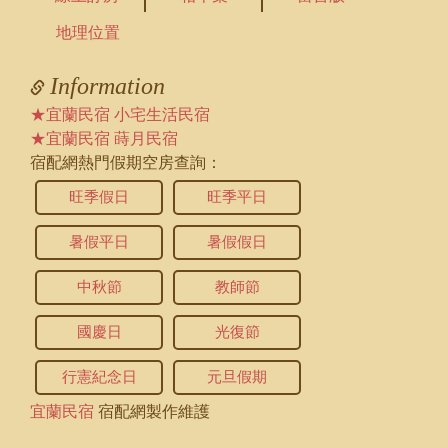
地理位置
Information
★宜蘭民宿 小宅生活民宿
★宜蘭民宿 蒔月民宿
宿配網熱門假期空房查詢：
旺季假日
旺季平日
暑假平日
暑假假日
中秋節
教師節
國慶日
光復節
行憲紀念日
元旦假期
宜蘭民宿
宿配網製作維護