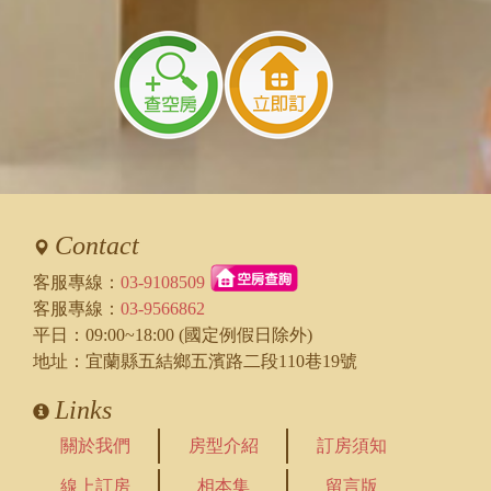
Contact
客服專線：
03-9108509
客服專線：
03-9566862
平日：09:00~18:00 (國定例假日除外)
地址：宜蘭縣五結鄉五濱路二段110巷19號
Links
關於我們
房型介紹
訂房須知
線上訂房
相本集
留言版